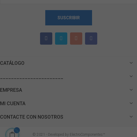
SUSCRIBIR

CATÁLOGO

_______________________

EMPRESA

MI CUENTA

CONTACTE CON NOSOTROS
© 2021 - Developed by ElectroComponentes™