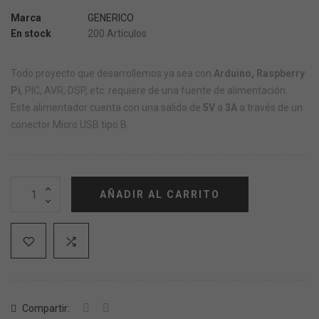
Marca
GENERICO
En stock
200 Artículos
Todo proyecto que desarrollemos ya sea con
Arduino, Raspberry
Pi
, PIC, AVR, DSP, etc. requiere de una fuente de alimentación.
Este alimentador cuenta con una salida de
5V
a
3A
a través de un
conector Micro USB tipo B.
AÑADIR AL CARRITO
Compartir: