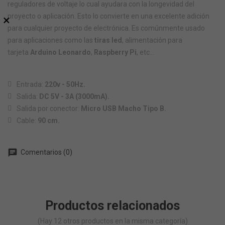
reguladores de voltaje lo cual ayudara con la longevidad del
proyecto o aplicación. Esto lo convierte en una excelente adición
×
para cualquier proyecto de electrónica. Es comúnmente usado
para aplicaciones como las
tiras led
, alimentación para
tarjeta
Arduino
Leonardo
,
Raspberry Pi
, etc…
Entrada:
220v - 50Hz.
Salida:
DC 5V - 3A (3000mA).
Salida por conector:
Micro USB Macho Tipo B.
Cable:
90 cm.
chat
Comentarios (0)
Productos relacionados
(Hay 12 otros productos en la misma categoría)