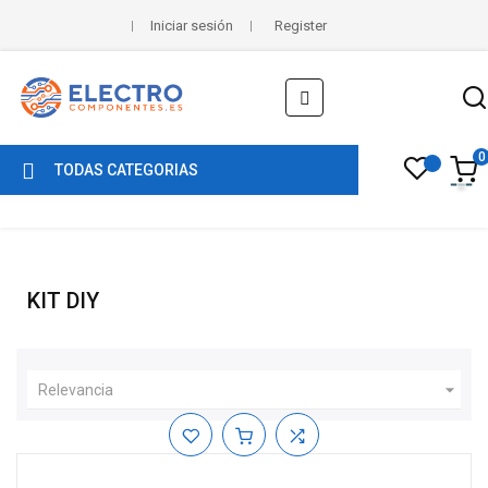
Iniciar sesión
Register
Navegación
☰
de
palanca
0
TODAS CATEGORIAS
KIT DIY

Relevancia