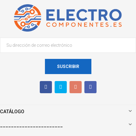
SUSCRIBIR

CATÁLOGO

_______________________