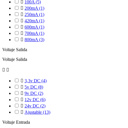

100A
(5)

200mA
(1)

250mA
(1)

420mA
(1)

600mA
(1)

700mA
(1)

800mA
(3)
Voltaje Salida
Voltaje Salida



3,3v DC
(4)

5v DC
(8)

9v DC
(2)

12v DC
(6)

24v DC
(2)

Ajustable
(13)
Voltaje Entrada