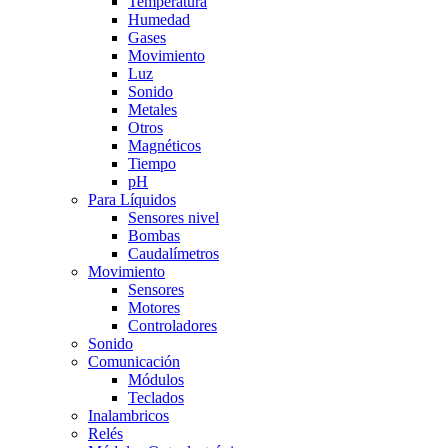
Temperatura
Humedad
Gases
Movimiento
Luz
Sonido
Metales
Otros
Magnéticos
Tiempo
pH
Para Líquidos
Sensores nivel
Bombas
Caudalímetros
Movimiento
Sensores
Motores
Controladores
Sonido
Comunicación
Módulos
Teclados
Inalambricos
Relés