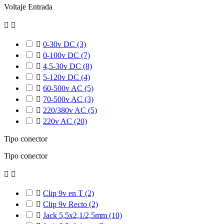
Voltaje Entrada



0-30v DC
(3)

0-100v DC
(7)

4,5-30v DC
(8)

5-120v DC
(4)

60-500v AC
(5)

70-500v AC
(3)

220/380v AC
(5)

220v AC
(20)
Tipo conector
Tipo conector



Clip 9v en T
(2)

Clip 9v Recto
(2)

Jack 5,5x2,1/2,5mm
(10)