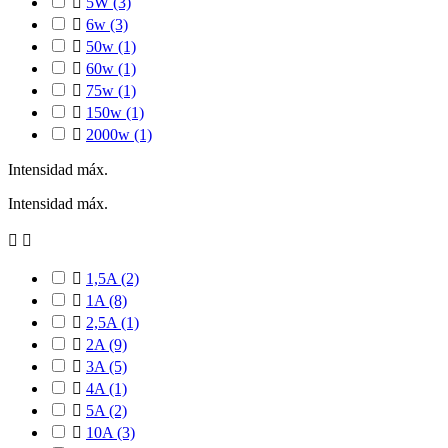

5W
(3)

6w
(3)

50w
(1)

60w
(1)

75w
(1)

150w
(1)

2000w
(1)
Intensidad máx.
Intensidad máx.



1,5A
(2)

1A
(8)

2,5A
(1)

2A
(9)

3A
(5)

4A
(1)

5A
(2)

10A
(3)