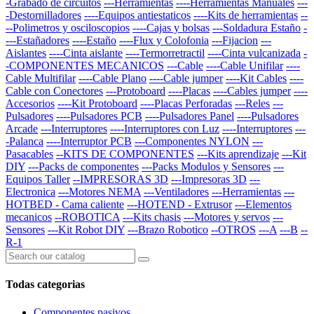
-Grabado de circuitos
---Herramientas
----Herramientas Manuales
---
-Destornilladores
----Equipos antiestaticos
----Kits de herramientas
--
--Polimetros y osciloscopios
----Cajas y bolsas
---Soldadura Estaño
-
---Estañadores
----Estaño
----Flux y Colofonia
---Fijacion
---
Aislantes
----Cinta aislante
----Termorretractil
----Cinta vulcanizada
-
-COMPONENTES MECANICOS
---Cable
----Cable Unifilar
----
Cable Multifilar
----Cable Plano
----Cable jumper
----Kit Cables
----
Cable con Conectores
---Protoboard
----Placas
----Cables jumper
----
Accesorios
----Kit Protoboard
----Placas Perforadas
---Reles
---
Pulsadores
----Pulsadores PCB
----Pulsadores Panel
----Pulsadores
Arcade
---Interruptores
----Interruptores con Luz
----Interruptores
---
-Palanca
----Interruptor PCB
---Componentes NYLON
---
Pasacables
--KITS DE COMPONENTES
---Kits aprendizaje
---Kit
DIY
---Packs de componentes
---Packs Modulos y Sensores
---
Equipos Taller
--IMPRESORAS 3D
---Impresoras 3D
---
Electronica
---Motores NEMA
---Ventiladores
---Herramientas
---
HOTBED - Cama caliente
---HOTEND - Extrusor
---Elementos
mecanicos
--ROBOTICA
---Kits chasis
---Motores y servos
---
Sensores
---Kit Robot DIY
---Brazo Robotico
--OTROS
---A
---B
--
R-1
Todas categorias
Componentes pasivos