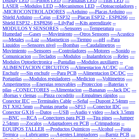
Display LED
----Pilotos LED
----Pantallas LED
---Tiras LED
---
LASER
---Modulos LED
---Mecanismos LED
---Optoacopladores
-
-MICROCONTROLADORES
---Arduino
----Placas Arduino
----
Shield Arduino
----Cajas
---ESP32
----Placas ESP32 - ESP8266
----
Shield ESP32 - ESP8266
---LilyPad
---Kits aprendizaje
--
MODULOS Y SENSORES
---Sensores
----Temperatura
----
Humedad
----Gases
----Movimiento
----Otros Sensores
----Acustico
----Metales
----Luz
----Magneticos
----Tiempo
----pH
---Para
Liquidos
----Sensores nivel
----Bombas
----Caudalimetros
---
Movimiento
----Sensores
----Controladores
----Motores
---Sonido
---
Comunicacion
----Teclados
----Modulos
---Inalambricos
---Reles
---
Modulos Optoelectronica
---Pantallas
---Modulos auxiliares
--
ALIMENTACION CIRCUITOS
---Alimentacion AC/DC
----Con
Enchufe
----Sin enchufe
----Para PCB
---Alimentacion DC/DC
----
Portapilas
----Modulos reguladores
---Medicion
----Voltimetros
----
Amperimetros
---Energias renovables
---Proteccion
---Baterias y
pilas
--CONECTORES
---Alimentacion
----Bananas
----Jack DC
---
-Bornas y clemas
----Pinza cocodrilo
----Empalmes rápidos
----
Conector IEC
----Terminales Cable
---Señal
----Dupont 2.54mm
----
JST XH2.5mm
----Puntas prueba
----SP13
----Conector IDC
----
Conector GX16
---Datos
----USB
---Audio y video
----Jack 3.5mm
----BNC
----RCA
---Conectores para PCB
----Tira pines
----Jumper
2.54mm
----Zocalos
---Adaptadores en PCB
---Crimpadoras
--
EQUIPOS TALLER
---Productos Quimicos
----Alcohol
----Pasta
Termica
----Lubricantes
----Agentes Limpiadores
----Barniz PCB
---