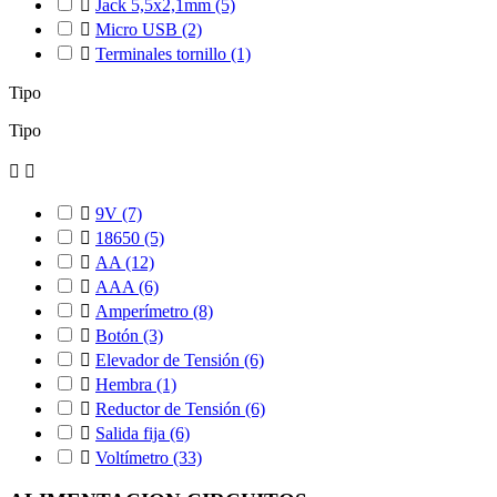

Jack 5,5x2,1mm
(5)

Micro USB
(2)

Terminales tornillo
(1)
Tipo
Tipo



9V
(7)

18650
(5)

AA
(12)

AAA
(6)

Amperímetro
(8)

Botón
(3)

Elevador de Tensión
(6)

Hembra
(1)

Reductor de Tensión
(6)

Salida fija
(6)

Voltímetro
(33)