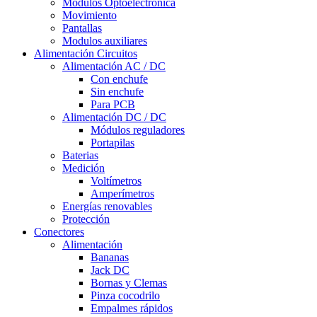
Módulos Optoelectrónica
Movimiento
Pantallas
Modulos auxiliares
Alimentación Circuitos
Alimentación AC / DC
Con enchufe
Sin enchufe
Para PCB
Alimentación DC / DC
Módulos reguladores
Portapilas
Baterias
Medición
Voltímetros
Amperímetros
Energías renovables
Protección
Conectores
Alimentación
Bananas
Jack DC
Bornas y Clemas
Pinza cocodrilo
Empalmes rápidos