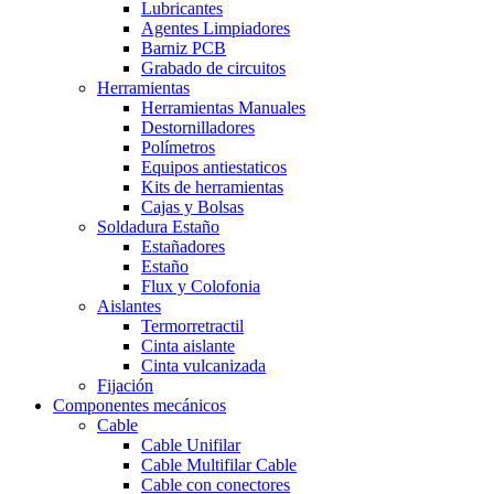
Lubricantes
Agentes Limpiadores
Barniz PCB
Grabado de circuitos
Herramientas
Herramientas Manuales
Destornilladores
Polímetros
Equipos antiestaticos
Kits de herramientas
Cajas y Bolsas
Soldadura Estaño
Estañadores
Estaño
Flux y Colofonia
Aislantes
Termorretractil
Cinta aislante
Cinta vulcanizada
Fijación
Componentes mecánicos
Cable
Cable Unifilar
Cable Multifilar
Cable
Cable con conectores