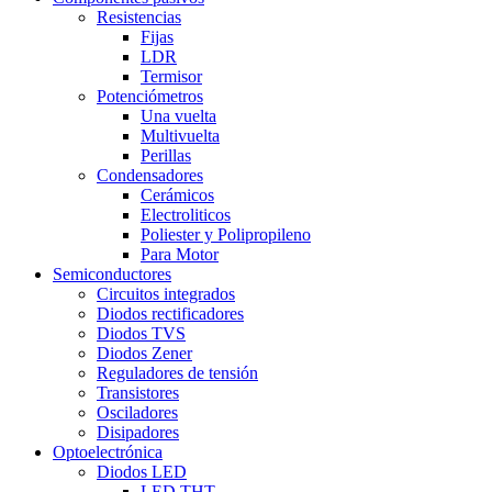
Resistencias
Fijas
LDR
Termisor
Potenciómetros
Una vuelta
Multivuelta
Perillas
Condensadores
Cerámicos
Electroliticos
Poliester y Polipropileno
Para Motor
Semiconductores
Circuitos integrados
Diodos rectificadores
Diodos TVS
Diodos Zener
Reguladores de tensión
Transistores
Osciladores
Disipadores
Optoelectrónica
Diodos LED
LED THT