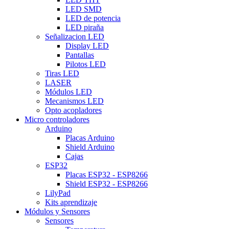
LED SMD
LED de potencia
LED piraña
Señalizacion LED
Display LED
Pantallas
Pilotos LED
Tiras LED
LASER
Módulos LED
Mecanismos LED
Opto acopladores
Micro controladores
Arduino
Placas Arduino
Shield Arduino
Cajas
ESP32
Placas ESP32 - ESP8266
Shield ESP32 - ESP8266
LilyPad
Kits aprendizaje
Módulos y Sensores
Sensores