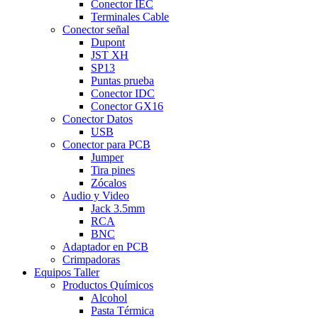
Conector IEC
Terminales Cable
Conector señal
Dupont
JST XH
SP13
Puntas prueba
Conector IDC
Conector GX16
Conector Datos
USB
Conector para PCB
Jumper
Tira pines
Zócalos
Audio y Video
Jack 3.5mm
RCA
BNC
Adaptador en PCB
Crimpadoras
Equipos Taller
Productos Químicos
Alcohol
Pasta Térmica