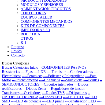
MICROCONTROLADORES
MODULOS Y SENSORES
ALIMENTACION CIRCUITOS
CONECTORES
EQUIPOS TALLER
COMPONENTES MECANICOS
KITS DE COMPONENTES
IMPRESORAS 3D
ROBOTICA
OTROS
R-1
Empresa
Envíos
Contacto
Buscar Categorías
Buscar Categorías
Inicio
--COMPONENTES PASIVOS
---
Resistencias
----Fijas
----LDR
----Termistor
---Condensadores
----
Electroliticos
----Ceramicos
----Poliester y Polipropileno
----Para
Motor
---Potenciometros
----Una vuelta
----Multivuelta
----Perillas
--
SEMICONDUCTORES
---Circuitos integrados
---Diodos
rectificadores
---Diodos Zener
---Reguladores de tension
---
Transistores
---Osciladores
---Diodos TVS
---Disipadores
--
OPTOELECTRONICA
---Diodos LED
----LED THT
----LED
SMD
----LED de potencia
----LED piraña
---Señalizacion LED
----