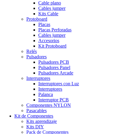
Cable plano
Cables jumper
Kits Cable
Protoboard
Placas
Placas Perforadas
Cables jumper
Accesorios
Kit Protoboard
Relés
Pulsadores
Pulsadores PCB
Pulsadores Panel
Pulsadores Arcade
Interruptores
Interruptores con Luz
Interruptores
Palanca
Interruptor PCB
Componentes NYLON
Pasacables
Kit de Componentes
Kits aprendizaje
Kits DIY
Pack de Componentes