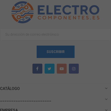
SUSCRIBIR

CATÁLOGO

_______________________

EMPRESA