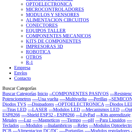
OPTOELECTRONICA
MICROCONTROLADORES
MODULOS Y SENSORES
ALIMENTACION CIRCUITOS
CONECTORES
EQUIPOS TALLER
COMPONENTES MECANICOS
KITS DE COMPONENTES
IMPRESORAS 3D
ROBOTICA
OTROS
R-1
Empresa
Envíos
Contacto
Buscar Categorías
Buscar Categorías
Inicio
--COMPONENTES PASIVOS
---Resistenc
Potenciometros
----Una vuelta
----Multivuelta
----Perillas
--SEMICO
Diodos TVS
---Disipadores
--OPTOELECTRONICA
---Diodos LE
---Tiras LED
---LASER
---Modulos LED
---Mecanismos LED
---Op
ESP8266
----Shield ESP32 - ESP8266
---LilyPad
---Kits aprendizaje
Metales
----Luz
----Magneticos
----Tiempo
----pH
---Para Liquidos
--
Teclados
----Modulos
---Inalambricos
---Reles
---Modulos Optoelectr
PCB
---Alimentacion DC/DC
----Portapilas
----Modulos reguladores