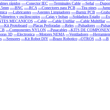
almes rápidos
----Conector IEC
----Terminales Cable
---Señal
----Dupo
 3.5mm
----BNC
----RCA
---Conectores para PCB
----Tira pines
----Jum
rmica
----Lubricantes
----Agentes Limpiadores
----Barniz PCB
----Graba
-Polimetros y osciloscopios
----Cajas y bolsas
---Soldadura Estaño
----E
NTES MECANICOS
---Cable
----Cable Unifilar
----Cable Multifilar
--
----Kit Protoboard
----Placas Perforadas
---Reles
---Pulsadores
----Puls
PCB
---Componentes NYLON
---Pasacables
--KITS DE COMPONEN
soras 3D
---Electronica
---Motores NEMA
---Ventiladores
---Herramien
os
---Sensores
---Kit Robot DIY
---Brazo Robotico
--OTROS
---A
---B