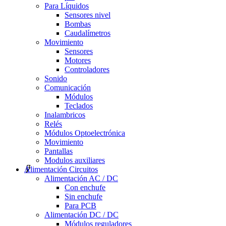
Para Líquidos
Sensores nivel
Bombas
Caudalímetros
Movimiento
Sensores
Motores
Controladores
Sonido
Comunicación
Módulos
Teclados
Inalambricos
Relés
Módulos Optoelectrónica
Movimiento
Pantallas
Modulos auxiliares
Alimentación Circuitos
Alimentación AC / DC
Con enchufe
Sin enchufe
Para PCB
Alimentación DC / DC
Módulos reguladores