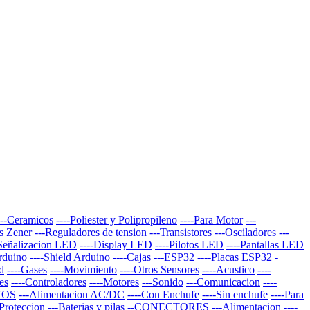
---Ceramicos
----Poliester y Polipropileno
----Para Motor
---
s Zener
---Reguladores de tension
---Transistores
---Osciladores
---
-Señalizacion LED
----Display LED
----Pilotos LED
----Pantallas LED
Arduino
----Shield Arduino
----Cajas
---ESP32
----Placas ESP32 -
d
----Gases
----Movimiento
----Otros Sensores
----Acustico
----
es
----Controladores
----Motores
---Sonido
---Comunicacion
----
TOS
---Alimentacion AC/DC
----Con Enchufe
----Sin enchufe
----Para
-Proteccion
---Baterias y pilas
--CONECTORES
---Alimentacion
----