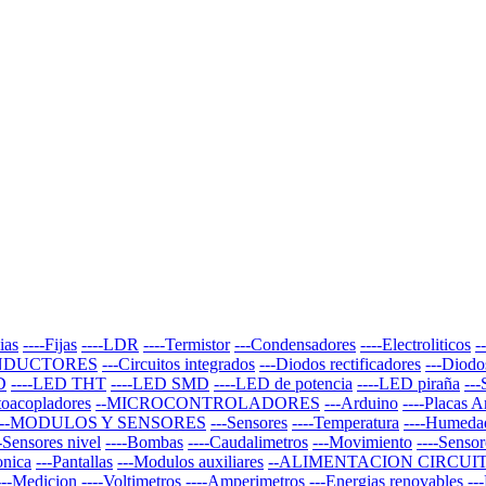
ias
----Fijas
----LDR
----Termistor
---Condensadores
----Electroliticos
-
NDUCTORES
---Circuitos integrados
---Diodos rectificadores
---Diodo
D
----LED THT
----LED SMD
----LED de potencia
----LED piraña
--
toacopladores
--MICROCONTROLADORES
---Arduino
----Placas 
--MODULOS Y SENSORES
---Sensores
----Temperatura
----Humeda
--Sensores nivel
----Bombas
----Caudalimetros
---Movimiento
----Sensor
onica
---Pantallas
---Modulos auxiliares
--ALIMENTACION CIRCUI
---Medicion
----Voltimetros
----Amperimetros
---Energias renovables
--