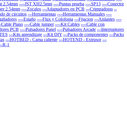
nt 2.54mm
----JST XH2.5mm
----Puntas prueba
----SP13
----Conector
per 2.54mm
----Zocalos
---Adaptadores en PCB
---Crimpadoras
--
do de circuitos
---Herramientas
----Herramientas Manuales
----
stañadores
----Estaño
----Flux y Colofonia
---Fijacion
---Aislantes
----
--Cable Plano
----Cable jumper
----Kit Cables
----Cable con
adores PCB
----Pulsadores Panel
----Pulsadores Arcade
---Interruptores
TES
---Kits aprendizaje
---Kit DIY
---Packs de componentes
---Packs
tas
---HOTBED - Cama caliente
---HOTEND - Extrusor
---
--R-1