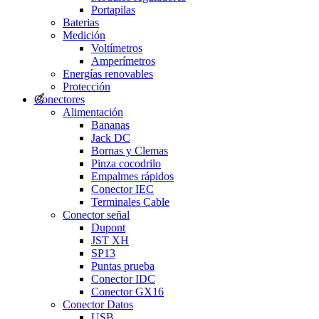
Portapilas
Baterias
Medición
Voltímetros
Amperímetros
Energías renovables
Protección
Conectores
Alimentación
Bananas
Jack DC
Bornas y Clemas
Pinza cocodrilo
Empalmes rápidos
Conector IEC
Terminales Cable
Conector señal
Dupont
JST XH
SP13
Puntas prueba
Conector IDC
Conector GX16
Conector Datos
USB