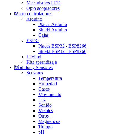
Mecanismos LED
Opto acopladores
Micro controladores
Arduino
Placas Arduino
Shield Arduino
Cajas
ESP32
Placas ESP32 - ESP8266
Shield ESP32 - ESP8266
LilyPad
Kits aprendizaje
Módulos y Sensores
Sensores
Temperatura
Humedad
Gases
Movimiento
Luz
Sonido
Metales
Otros
Magnéticos
Tiempo
pH