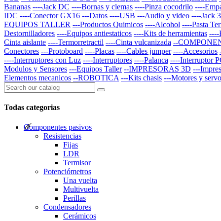
Bananas
----Jack DC
----Bornas y clemas
----Pinza cocodrilo
----Emp
IDC
----Conector GX16
---Datos
----USB
---Audio y video
----Jack
EQUIPOS TALLER
---Productos Quimicos
----Alcohol
----Pasta Te
Destornilladores
----Equipos antiestaticos
----Kits de herramientas
---
Cinta aislante
----Termorretractil
----Cinta vulcanizada
--COMPONE
Conectores
---Protoboard
----Placas
----Cables jumper
----Accesorios
----Interruptores con Luz
----Interruptores
----Palanca
----Interruptor 
Modulos y Sensores
---Equipos Taller
--IMPRESORAS 3D
---Impre
Elementos mecanicos
--ROBOTICA
---Kits chasis
---Motores y serv
Todas categorias
Componentes pasivos
Resistencias
Fijas
LDR
Termisor
Potenciómetros
Una vuelta
Multivuelta
Perillas
Condensadores
Cerámicos