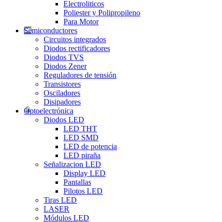
Electroliticos
Poliester y Polipropileno
Para Motor
Semiconductores
Circuitos integrados
Diodos rectificadores
Diodos TVS
Diodos Zener
Reguladores de tensión
Transistores
Osciladores
Disipadores
Optoelectrónica
Diodos LED
LED THT
LED SMD
LED de potencia
LED piraña
Señalizacion LED
Display LED
Pantallas
Pilotos LED
Tiras LED
LASER
Módulos LED