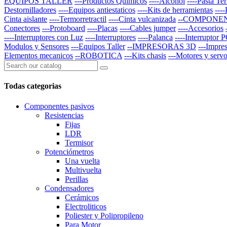
EQUIPOS TALLER
---Productos Quimicos
----Alcohol
----Pasta Te
Destornilladores
----Equipos antiestaticos
----Kits de herramientas
---
Cinta aislante
----Termorretractil
----Cinta vulcanizada
--COMPONE
Conectores
---Protoboard
----Placas
----Cables jumper
----Accesorios
----Interruptores con Luz
----Interruptores
----Palanca
----Interruptor 
Modulos y Sensores
---Equipos Taller
--IMPRESORAS 3D
---Impre
Elementos mecanicos
--ROBOTICA
---Kits chasis
---Motores y serv
Todas categorias
Componentes pasivos
Resistencias
Fijas
LDR
Termisor
Potenciómetros
Una vuelta
Multivuelta
Perillas
Condensadores
Cerámicos
Electroliticos
Poliester y Polipropileno
Para Motor