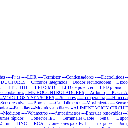
ias
----Fijas
----LDR
----Termistor
---Condensadores
----Electroliticos
-
NDUCTORES
---Circuitos integrados
---Diodos rectificadores
---Diodo
D
----LED THT
----LED SMD
----LED de potencia
----LED piraña
--
toacopladores
--MICROCONTROLADORES
---Arduino
----Placas 
--MODULOS Y SENSORES
---Sensores
----Temperatura
----Humeda
--Sensores nivel
----Bombas
----Caudalimetros
---Movimiento
----Sensor
onica
---Pantallas
---Modulos auxiliares
--ALIMENTACION CIRCUI
---Medicion
----Voltimetros
----Amperimetros
---Energias renovables
--
almes rápidos
----Conector IEC
----Terminales Cable
---Señal
----Dupo
 3.5mm
----BNC
----RCA
---Conectores para PCB
----Tira pines
----Jum