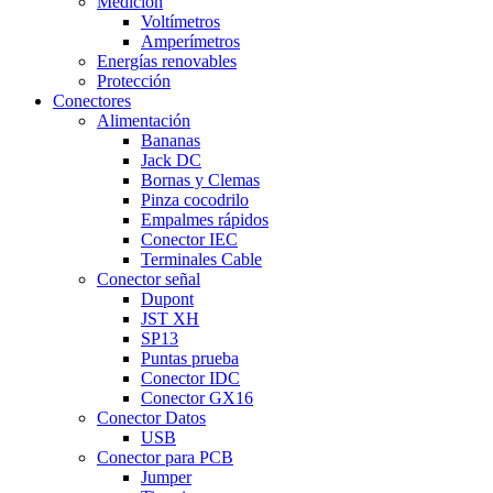
Medición
Voltímetros
Amperímetros
Energías renovables
Protección
Conectores
Alimentación
Bananas
Jack DC
Bornas y Clemas
Pinza cocodrilo
Empalmes rápidos
Conector IEC
Terminales Cable
Conector señal
Dupont
JST XH
SP13
Puntas prueba
Conector IDC
Conector GX16
Conector Datos
USB
Conector para PCB
Jumper