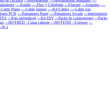
do de circuitos
---Herramientas
----Herramientas Manuales
----
stañadores
----Estaño
----Flux y Colofonia
---Fijacion
---Aislantes
----
--Cable Plano
----Cable jumper
----Kit Cables
----Cable con
adores PCB
----Pulsadores Panel
----Pulsadores Arcade
---Interruptores
TES
---Kits aprendizaje
---Kit DIY
---Packs de componentes
---Packs
tas
---HOTBED - Cama caliente
---HOTEND - Extrusor
---
--R-1