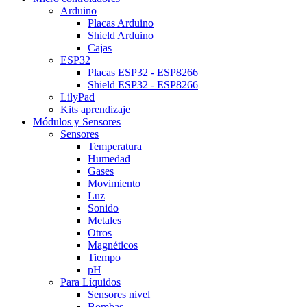
Arduino
Placas Arduino
Shield Arduino
Cajas
ESP32
Placas ESP32 - ESP8266
Shield ESP32 - ESP8266
LilyPad
Kits aprendizaje
Módulos y Sensores
Sensores
Temperatura
Humedad
Gases
Movimiento
Luz
Sonido
Metales
Otros
Magnéticos
Tiempo
pH
Para Líquidos
Sensores nivel
Bombas