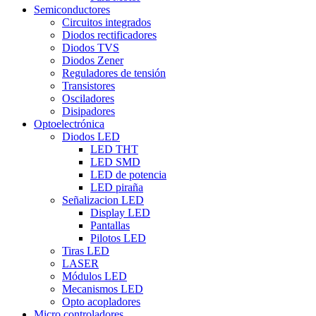
Semiconductores
Circuitos integrados
Diodos rectificadores
Diodos TVS
Diodos Zener
Reguladores de tensión
Transistores
Osciladores
Disipadores
Optoelectrónica
Diodos LED
LED THT
LED SMD
LED de potencia
LED piraña
Señalizacion LED
Display LED
Pantallas
Pilotos LED
Tiras LED
LASER
Módulos LED
Mecanismos LED
Opto acopladores
Micro controladores