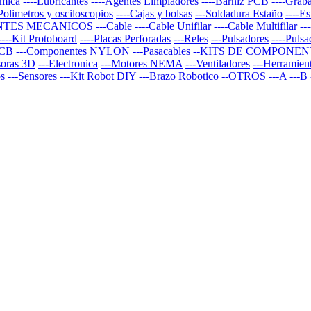
rmica
----Lubricantes
----Agentes Limpiadores
----Barniz PCB
----Graba
-Polimetros y osciloscopios
----Cajas y bolsas
---Soldadura Estaño
----E
NTES MECANICOS
---Cable
----Cable Unifilar
----Cable Multifilar
--
----Kit Protoboard
----Placas Perforadas
---Reles
---Pulsadores
----Puls
PCB
---Componentes NYLON
---Pasacables
--KITS DE COMPONEN
soras 3D
---Electronica
---Motores NEMA
---Ventiladores
---Herramien
os
---Sensores
---Kit Robot DIY
---Brazo Robotico
--OTROS
---A
---B