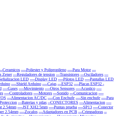
---Ceramicos
----Poliester y Polipropileno
----Para Motor
---
s Zener
---Reguladores de tension
---Transistores
---Osciladores
---
-Señalizacion LED
----Display LED
----Pilotos LED
----Pantallas LED
Arduino
----Shield Arduino
----Cajas
---ESP32
----Placas ESP32 -
d
----Gases
----Movimiento
----Otros Sensores
----Acustico
----
es
----Controladores
----Motores
---Sonido
---Comunicacion
----
TOS
---Alimentacion AC/DC
----Con Enchufe
----Sin enchufe
----Para
-Proteccion
---Baterias y pilas
--CONECTORES
---Alimentacion
----
nt 2.54mm
----JST XH2.5mm
----Puntas prueba
----SP13
----Conector
per 2.54mm
----Zocalos
---Adaptadores en PCB
---Crimpadoras
--