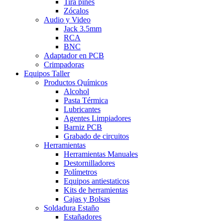
Tira pines
Zócalos
Audio y Video
Jack 3.5mm
RCA
BNC
Adaptador en PCB
Crimpadoras
Equipos Taller
Productos Químicos
Alcohol
Pasta Térmica
Lubricantes
Agentes Limpiadores
Barniz PCB
Grabado de circuitos
Herramientas
Herramientas Manuales
Destornilladores
Polímetros
Equipos antiestaticos
Kits de herramientas
Cajas y Bolsas
Soldadura Estaño
Estañadores