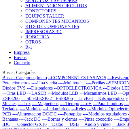
MODULOS Y SENSORES
ALIMENTACION CIRCUITOS
CONECTORES
EQUIPOS TALLER
COMPONENTES MECANICOS
KITS DE COMPONENTES
IMPRESORAS 3D
ROBOTICA
OTROS
R-1
Empresa
Envíos
Contacto
Buscar Categorías
Buscar Categorías
Inicio
--COMPONENTES PASIVOS
---Resistenc
Potenciometros
----Una vuelta
----Multivuelta
----Perillas
--SEMICO
Diodos TVS
---Disipadores
--OPTOELECTRONICA
---Diodos LE
---Tiras LED
---LASER
---Modulos LED
---Mecanismos LED
---Op
ESP8266
----Shield ESP32 - ESP8266
---LilyPad
---Kits aprendizaje
Metales
----Luz
----Magneticos
----Tiempo
----pH
---Para Liquidos
--
Teclados
----Modulos
---Inalambricos
---Reles
---Modulos Optoelectr
PCB
---Alimentacion DC/DC
----Portapilas
----Modulos reguladores
Bananas
----Jack DC
----Bornas y clemas
----Pinza cocodrilo
----Emp
IDC
----Conector GX16
---Datos
----USB
---Audio y video
----Jack