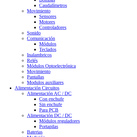
Caudalímetros
Movimiento
Sensores
Motores
Controladores
Sonido
Comunicación
Módulos
Teclados
Inalambricos
Relés
Módulos Optoelectrónica
Movimiento
Pantallas
Modulos auxiliares
Alimentación Circuitos
Alimentación AC / DC
Con enchufe
Sin enchufe
Para PCB
Alimentación DC / DC
Módulos reguladores
Portapilas
Baterias