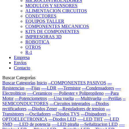
MICROCONTROLADORES
MODULOS Y SENSORES
ALIMENTACION CIRCUITOS
CONECTORES
EQUIPOS TALLER
COMPONENTES MECANICOS
KITS DE COMPONENTES
IMPRESORAS 3D
ROBOTICA
OTROS
R-1
Empresa
Envíos
Contacto
Buscar Categorías
Buscar Categorías
Inicio
--COMPONENTES PASIVOS
---
Resistencias
----Fijas
----LDR
----Termistor
---Condensadores
----
Electroliticos
----Ceramicos
----Poliester y Polipropileno
----Para
Motor
---Potenciometros
----Una vuelta
----Multivuelta
----Perillas
--
SEMICONDUCTORES
---Circuitos integrados
---Diodos
rectificadores
---Diodos Zener
---Reguladores de tension
---
Transistores
---Osciladores
---Diodos TVS
---Disipadores
--
OPTOELECTRONICA
---Diodos LED
----LED THT
----LED
SMD
----LED de potencia
----LED piraña
---Señalizacion LED
----