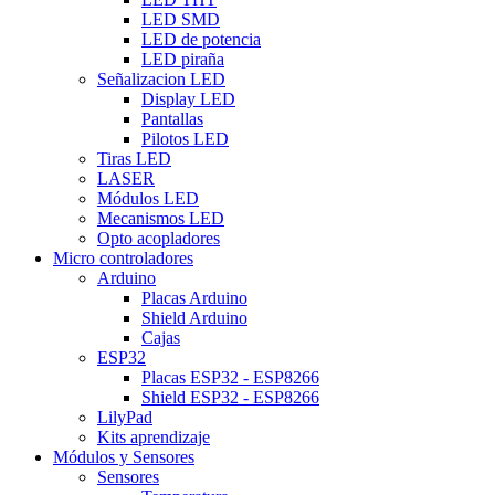
LED SMD
LED de potencia
LED piraña
Señalizacion LED
Display LED
Pantallas
Pilotos LED
Tiras LED
LASER
Módulos LED
Mecanismos LED
Opto acopladores
Micro controladores
Arduino
Placas Arduino
Shield Arduino
Cajas
ESP32
Placas ESP32 - ESP8266
Shield ESP32 - ESP8266
LilyPad
Kits aprendizaje
Módulos y Sensores
Sensores