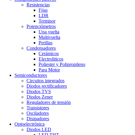
Resistencias
Fijas
LDR
Termisor
Potenciómetros
Una vuelta
Multivuelta
Perillas
Condensadores
Cerámicos
Electroliticos
Poliester y Polipropileno
Para Motor
Semiconductores
Circuitos integrados
Diodos rectificadores
Diodos TVS
Diodos Zener
Reguladores de tensión
Transistores
Osciladores
Disipadores
Optoelectrónica
Diodos LED
LED THT