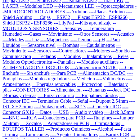
Display LED
----Pilotos LED
----Pantallas LED
---Tiras LED
---
LASER
---Modulos LED
---Mecanismos LED
---Optoacopladores
-
-MICROCONTROLADORES
---Arduino
----Placas Arduino
----
Shield Arduino
----Cajas
---ESP32
----Placas ESP32 - ESP8266
----
Shield ESP32 - ESP8266
---LilyPad
---Kits aprendizaje
--
MODULOS Y SENSORES
---Sensores
----Temperatura
----
Humedad
----Gases
----Movimiento
----Otros Sensores
----Acustico
----Metales
----Luz
----Magneticos
----Tiempo
----pH
---Para
Liquidos
----Sensores nivel
----Bombas
----Caudalimetros
---
Movimiento
----Sensores
----Controladores
----Motores
---Sonido
---
Comunicacion
----Teclados
----Modulos
---Inalambricos
---Reles
---
Modulos Optoelectronica
---Pantallas
---Modulos auxiliares
--
ALIMENTACION CIRCUITOS
---Alimentacion AC/DC
----Con
Enchufe
----Sin enchufe
----Para PCB
---Alimentacion DC/DC
----
Portapilas
----Modulos reguladores
---Medicion
----Voltimetros
----
Amperimetros
---Energias renovables
---Proteccion
---Baterias y
pilas
--CONECTORES
---Alimentacion
----Bananas
----Jack DC
---
-Bornas y clemas
----Pinza cocodrilo
----Empalmes rápidos
----
Conector IEC
----Terminales Cable
---Señal
----Dupont 2.54mm
----
JST XH2.5mm
----Puntas prueba
----SP13
----Conector IDC
----
Conector GX16
---Datos
----USB
---Audio y video
----Jack 3.5mm
----BNC
----RCA
---Conectores para PCB
----Tira pines
----Jumper
2.54mm
----Zocalos
---Adaptadores en PCB
---Crimpadoras
--
EQUIPOS TALLER
---Productos Quimicos
----Alcohol
----Pasta
Termica
----Lubricantes
----Agentes Limpiadores
----Barniz PCB
---