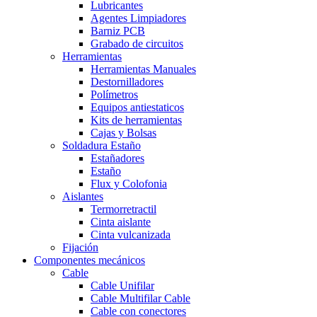
Lubricantes
Agentes Limpiadores
Barniz PCB
Grabado de circuitos
Herramientas
Herramientas Manuales
Destornilladores
Polímetros
Equipos antiestaticos
Kits de herramientas
Cajas y Bolsas
Soldadura Estaño
Estañadores
Estaño
Flux y Colofonia
Aislantes
Termorretractil
Cinta aislante
Cinta vulcanizada
Fijación
Componentes mecánicos
Cable
Cable Unifilar
Cable Multifilar
Cable
Cable con conectores