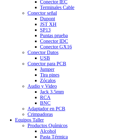
Conector IEC
Terminales Cable
Conector señal
Dupont
JST XH
SP13
Puntas prueba
Conector IDC
Conector GX16
Conector Datos
USB
Conector para PCB
Jumper
Tira pines
Zócalos
Audio y Video
Jack 3.5mm
RCA
BNC
Adaptador en PCB
Crimpadoras
Equipos Taller
Productos Químicos
Alcohol
Pasta Térmica