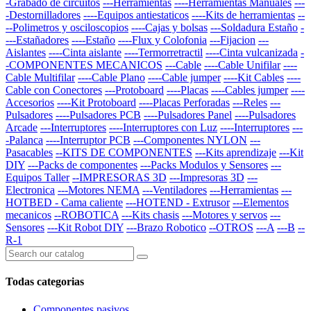
-Grabado de circuitos
---Herramientas
----Herramientas Manuales
---
-Destornilladores
----Equipos antiestaticos
----Kits de herramientas
--
--Polimetros y osciloscopios
----Cajas y bolsas
---Soldadura Estaño
-
---Estañadores
----Estaño
----Flux y Colofonia
---Fijacion
---
Aislantes
----Cinta aislante
----Termorretractil
----Cinta vulcanizada
-
-COMPONENTES MECANICOS
---Cable
----Cable Unifilar
----
Cable Multifilar
----Cable Plano
----Cable jumper
----Kit Cables
----
Cable con Conectores
---Protoboard
----Placas
----Cables jumper
----
Accesorios
----Kit Protoboard
----Placas Perforadas
---Reles
---
Pulsadores
----Pulsadores PCB
----Pulsadores Panel
----Pulsadores
Arcade
---Interruptores
----Interruptores con Luz
----Interruptores
---
-Palanca
----Interruptor PCB
---Componentes NYLON
---
Pasacables
--KITS DE COMPONENTES
---Kits aprendizaje
---Kit
DIY
---Packs de componentes
---Packs Modulos y Sensores
---
Equipos Taller
--IMPRESORAS 3D
---Impresoras 3D
---
Electronica
---Motores NEMA
---Ventiladores
---Herramientas
---
HOTBED - Cama caliente
---HOTEND - Extrusor
---Elementos
mecanicos
--ROBOTICA
---Kits chasis
---Motores y servos
---
Sensores
---Kit Robot DIY
---Brazo Robotico
--OTROS
---A
---B
--
R-1
Todas categorias
Componentes pasivos