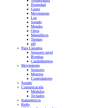
Temperatura
Humedad
Gases
Movimiento
Luz
Sonido
Metales
Otros
Magnéticos
Tiempo
pH
Para Líquidos
Sensores nivel
Bombas
Caudalímetros
Movimiento
Sensores
Motores
Controladores
Sonido
Comunicación
Módulos
Teclados
Inalambricos
Relés