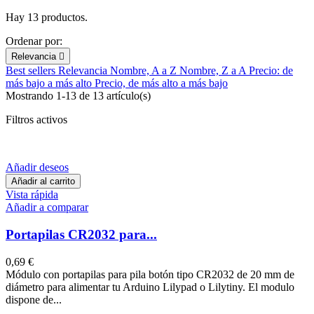
Hay 13 productos.
Ordenar por:
Relevancia

Best sellers
Relevancia
Nombre, A a Z
Nombre, Z a A
Precio: de
más bajo a más alto
Precio, de más alto a más bajo
Mostrando 1-13 de 13 artículo(s)
Filtros activos
Añadir deseos
Añadir al carrito
Vista rápida
Añadir a comparar
Portapilas CR2032 para...
0,69 €
Módulo con portapilas para pila botón tipo CR2032 de 20 mm de
diámetro para alimentar tu Arduino Lilypad o Lilytiny. El modulo
dispone de...