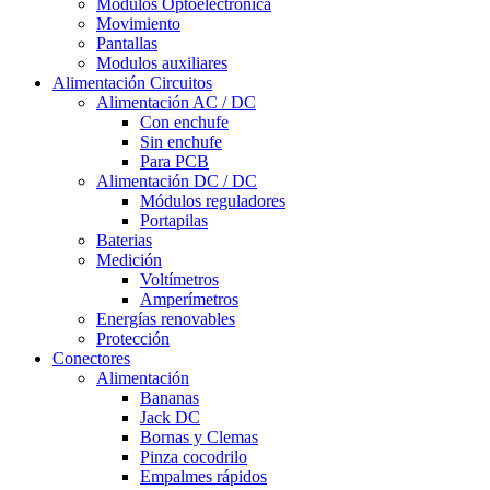
Módulos Optoelectrónica
Movimiento
Pantallas
Modulos auxiliares
Alimentación Circuitos
Alimentación AC / DC
Con enchufe
Sin enchufe
Para PCB
Alimentación DC / DC
Módulos reguladores
Portapilas
Baterias
Medición
Voltímetros
Amperímetros
Energías renovables
Protección
Conectores
Alimentación
Bananas
Jack DC
Bornas y Clemas
Pinza cocodrilo
Empalmes rápidos