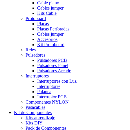
Cable plano
Cables jumper
Kits Cable
Protoboard
Placas
Placas Perforadas
Cables jumper
Accesorios
Kit Protoboard
Relés
Pulsadores
Pulsadores PCB
Pulsadores Panel
Pulsadores Arcade
Interruptores
Interruptores con Luz
Interruptores
Palanca
Interruptor PCB
Componentes NYLON
Pasacables
Kit de Componentes
Kits aprendizaje
Kits DIY
Pack de Componentes