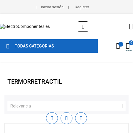
Iniciar sesión
Register
Navegación
☰
de
palanca
0
TODAS CATEGORIAS
TERMORRETRACTIL

Relevancia