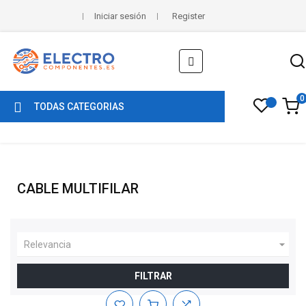
Iniciar sesión
Register
Navegación
☰
de
palanca
0
TODAS CATEGORIAS
CABLE MULTIFILAR

Relevancia
FILTRAR