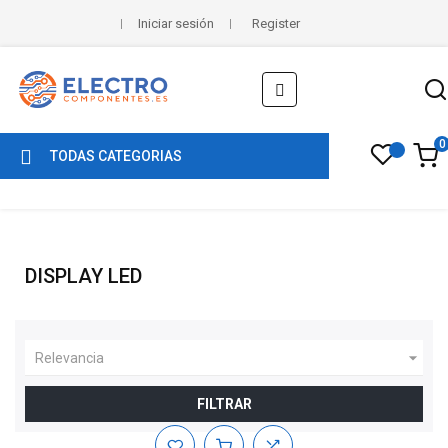
Iniciar sesión
Register
Navegación
☰
de
palanca
0
TODAS CATEGORIAS
DISPLAY LED

Relevancia
FILTRAR