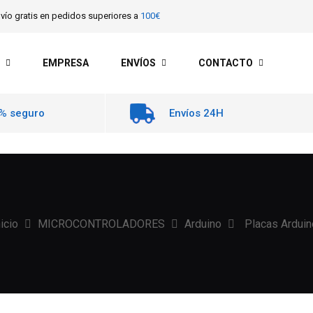
vío gratis en pedidos superiores a
100€
EMPRESA
ENVÍOS
CONTACTO
% seguro
Envíos 24H
nicio
MICROCONTROLADORES
Arduino
Placas Arduin