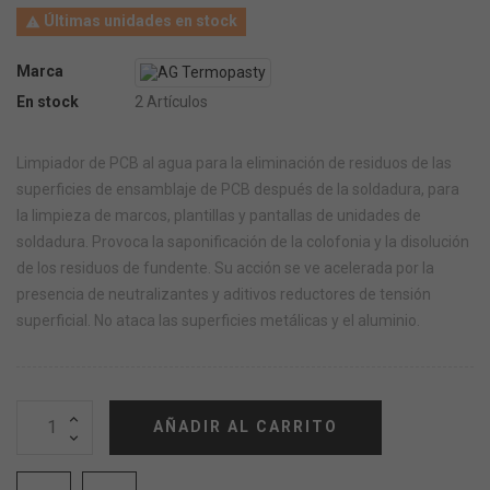
Últimas unidades en stock

Marca
En stock
2 Artículos
Limpiador de PCB al agua para la eliminación de residuos de las
superficies de ensamblaje de PCB después de la soldadura, para
la limpieza de marcos, plantillas y pantallas de unidades de
soldadura. Provoca la saponificación de la colofonia y la disolución
de los residuos de fundente. Su acción se ve acelerada por la
presencia de neutralizantes y aditivos reductores de tensión
superficial. No ataca las superficies metálicas y el aluminio.
AÑADIR AL CARRITO