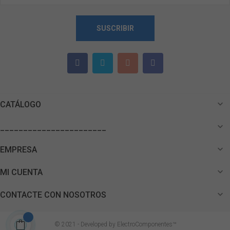
SUSCRIBIR

CATÁLOGO

_______________________

EMPRESA

MI CUENTA

CONTACTE CON NOSOTROS
© 2021 - Developed by ElectroComponentes™