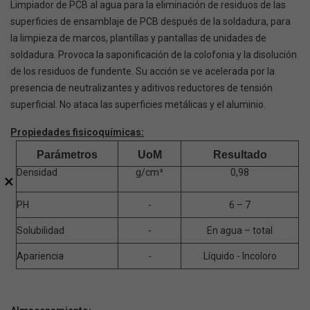
Limpiador de PCB al agua para la eliminación de residuos de las
superficies de ensamblaje de PCB después de la soldadura, para
la limpieza de marcos, plantillas y pantallas de unidades de
soldadura. Provoca la saponificación de la colofonia y la disolución
de los residuos de fundente. Su acción se ve acelerada por la
presencia de neutralizantes y aditivos reductores de tensión
superficial. No ataca las superficies metálicas y el aluminio.
Propiedades fisicoquímicas:
Parámetros
UoM
Resultado
Densidad
g/cm³
0,98
×
PH
-
6 – 7
Solubilidad
-
En agua – total
Apariencia
-
Líquido - Incoloro