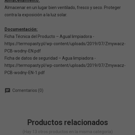
Almacenamiento:
Almacenar en un lugar bien ventilado, fresco y seco. Proteger
contra la exposición a la luz solar.
Documentación:
Ficha Técnica del Producto – Agual limpiadora -
https://termopasty.pl/wp-content/uploads/2019/07/Zmywacz-
PCB-wodny-EN.pdf
Ficha de datos de seguridad – Agua limpiadora -
https://termopasty.pl/wp-content/uploads/2019/07/Zmywacz-
PCB-wodny-EN-1.pdf
chat
Comentarios (0)
Productos relacionados
(Hay 13 otros productos en la misma categoría)