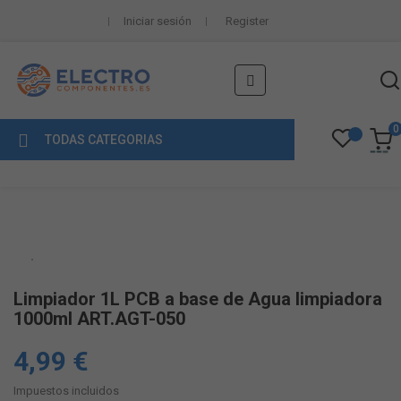
Iniciar sesión
Register
Navegación
☰
de
palanca
0
TODAS CATEGORIAS
Limpiador 1L PCB a base de Agua limpiadora
1000ml ART.AGT-050
4,99 €
Impuestos incluidos