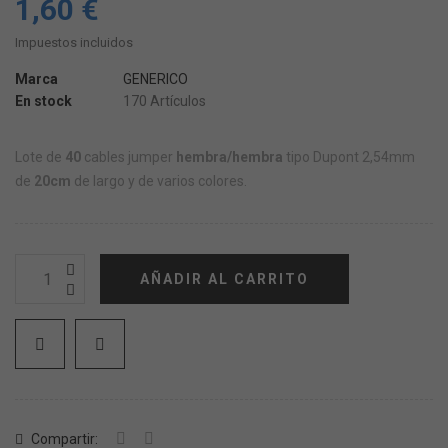
1,60 €
Impuestos incluidos
Marca
GENERICO
En stock
170 Artículos
Lote de
40
cables jumper
hembra/hembra
tipo Dupont 2,54mm
de
20cm
de largo y de varios colores.
AÑADIR AL CARRITO
Compartir: