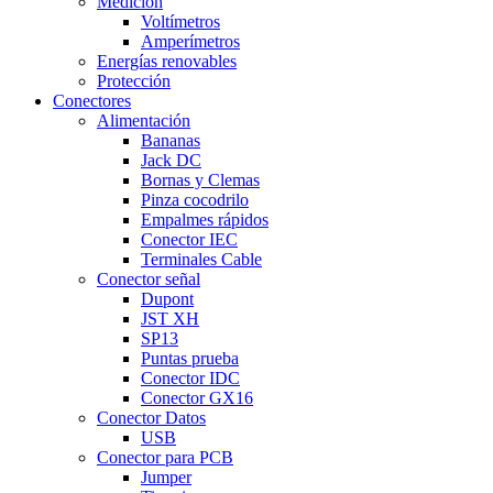
Medición
Voltímetros
Amperímetros
Energías renovables
Protección
Conectores
Alimentación
Bananas
Jack DC
Bornas y Clemas
Pinza cocodrilo
Empalmes rápidos
Conector IEC
Terminales Cable
Conector señal
Dupont
JST XH
SP13
Puntas prueba
Conector IDC
Conector GX16
Conector Datos
USB
Conector para PCB
Jumper