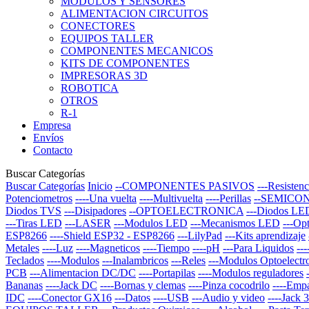
MODULOS Y SENSORES
ALIMENTACION CIRCUITOS
CONECTORES
EQUIPOS TALLER
COMPONENTES MECANICOS
KITS DE COMPONENTES
IMPRESORAS 3D
ROBOTICA
OTROS
R-1
Empresa
Envíos
Contacto
Buscar Categorías
Buscar Categorías
Inicio
--COMPONENTES PASIVOS
---Resistenc
Potenciometros
----Una vuelta
----Multivuelta
----Perillas
--SEMICO
Diodos TVS
---Disipadores
--OPTOELECTRONICA
---Diodos LE
---Tiras LED
---LASER
---Modulos LED
---Mecanismos LED
---Op
ESP8266
----Shield ESP32 - ESP8266
---LilyPad
---Kits aprendizaje
Metales
----Luz
----Magneticos
----Tiempo
----pH
---Para Liquidos
--
Teclados
----Modulos
---Inalambricos
---Reles
---Modulos Optoelectr
PCB
---Alimentacion DC/DC
----Portapilas
----Modulos reguladores
Bananas
----Jack DC
----Bornas y clemas
----Pinza cocodrilo
----Emp
IDC
----Conector GX16
---Datos
----USB
---Audio y video
----Jack