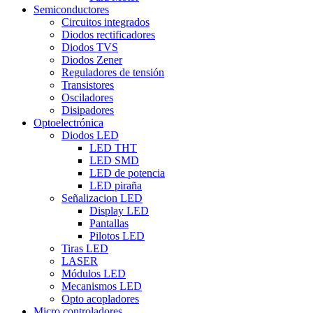
Semiconductores
Circuitos integrados
Diodos rectificadores
Diodos TVS
Diodos Zener
Reguladores de tensión
Transistores
Osciladores
Disipadores
Optoelectrónica
Diodos LED
LED THT
LED SMD
LED de potencia
LED piraña
Señalizacion LED
Display LED
Pantallas
Pilotos LED
Tiras LED
LASER
Módulos LED
Mecanismos LED
Opto acopladores
Micro controladores