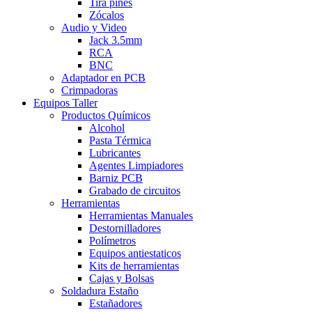
Tira pines
Zócalos
Audio y Video
Jack 3.5mm
RCA
BNC
Adaptador en PCB
Crimpadoras
Equipos Taller
Productos Químicos
Alcohol
Pasta Térmica
Lubricantes
Agentes Limpiadores
Barniz PCB
Grabado de circuitos
Herramientas
Herramientas Manuales
Destornilladores
Polímetros
Equipos antiestaticos
Kits de herramientas
Cajas y Bolsas
Soldadura Estaño
Estañadores