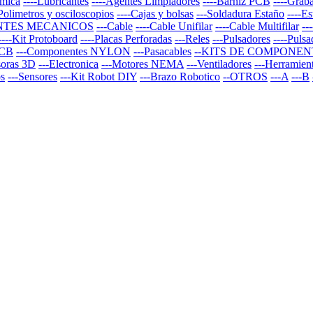
rmica
----Lubricantes
----Agentes Limpiadores
----Barniz PCB
----Graba
-Polimetros y osciloscopios
----Cajas y bolsas
---Soldadura Estaño
----E
NTES MECANICOS
---Cable
----Cable Unifilar
----Cable Multifilar
--
----Kit Protoboard
----Placas Perforadas
---Reles
---Pulsadores
----Puls
PCB
---Componentes NYLON
---Pasacables
--KITS DE COMPONEN
soras 3D
---Electronica
---Motores NEMA
---Ventiladores
---Herramien
os
---Sensores
---Kit Robot DIY
---Brazo Robotico
--OTROS
---A
---B