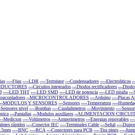
ias
----Fijas
----LDR
----Termistor
---Condensadores
----Electroliticos
-
NDUCTORES
---Circuitos integrados
---Diodos rectificadores
---Diodo
D
----LED THT
----LED SMD
----LED de potencia
----LED piraña
--
toacopladores
--MICROCONTROLADORES
---Arduino
----Placas 
--MODULOS Y SENSORES
---Sensores
----Temperatura
----Humeda
--Sensores nivel
----Bombas
----Caudalimetros
---Movimiento
----Sensor
onica
---Pantallas
---Modulos auxiliares
--ALIMENTACION CIRCUI
---Medicion
----Voltimetros
----Amperimetros
---Energias renovables
--
almes rápidos
----Conector IEC
----Terminales Cable
---Señal
----Dupo
 3.5mm
----BNC
----RCA
---Conectores para PCB
----Tira pines
----Jum