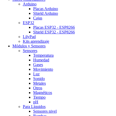
Arduino
Placas Arduino
Shield Arduino
Cajas
ESP32
Placas ESP32 - ESP8266
Shield ESP32 - ESP8266
LilyPad
Kits aprendizaje
Módulos y Sensores
Sensores
Temperatura
Humedad
Gases
Movimiento
Luz
Sonido
Metales
Otros
Magnéticos
Tiempo
pH
Para Líquidos
Sensores nivel
Bombas