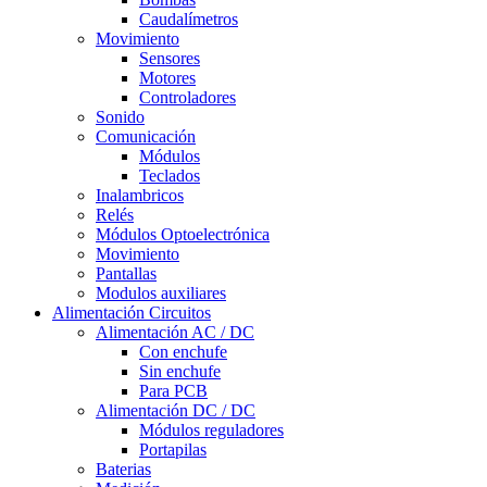
Caudalímetros
Movimiento
Sensores
Motores
Controladores
Sonido
Comunicación
Módulos
Teclados
Inalambricos
Relés
Módulos Optoelectrónica
Movimiento
Pantallas
Modulos auxiliares
Alimentación Circuitos
Alimentación AC / DC
Con enchufe
Sin enchufe
Para PCB
Alimentación DC / DC
Módulos reguladores
Portapilas
Baterias