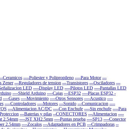
---Ceramicos
----Poliester y Polipropileno
----Para Motor
---
s Zener
---Reguladores de tension
---Transistores
---Osciladores
---
-Señalizacion LED
----Display LED
----Pilotos LED
----Pantallas LED
Arduino
----Shield Arduino
----Cajas
---ESP32
----Placas ESP32 -
d
----Gases
----Movimiento
----Otros Sensores
----Acustico
----
es
----Controladores
----Motores
---Sonido
---Comunicacion
----
TOS
---Alimentacion AC/DC
----Con Enchufe
----Sin enchufe
----Para
-Proteccion
---Baterias y pilas
--CONECTORES
---Alimentacion
----
nt 2.54mm
----JST XH2.5mm
----Puntas prueba
----SP13
----Conector
per 2.54mm
----Zocalos
---Adaptadores en PCB
---Crimpadoras
--