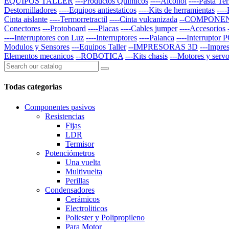
EQUIPOS TALLER
---Productos Quimicos
----Alcohol
----Pasta Te
Destornilladores
----Equipos antiestaticos
----Kits de herramientas
---
Cinta aislante
----Termorretractil
----Cinta vulcanizada
--COMPONE
Conectores
---Protoboard
----Placas
----Cables jumper
----Accesorios
----Interruptores con Luz
----Interruptores
----Palanca
----Interruptor 
Modulos y Sensores
---Equipos Taller
--IMPRESORAS 3D
---Impre
Elementos mecanicos
--ROBOTICA
---Kits chasis
---Motores y serv
Todas categorias
Componentes pasivos
Resistencias
Fijas
LDR
Termisor
Potenciómetros
Una vuelta
Multivuelta
Perillas
Condensadores
Cerámicos
Electroliticos
Poliester y Polipropileno
Para Motor