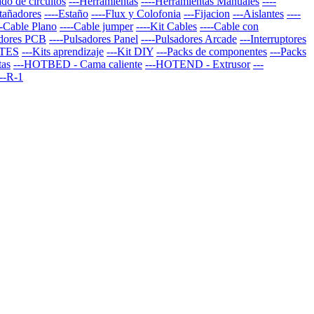
do de circuitos
---Herramientas
----Herramientas Manuales
----
stañadores
----Estaño
----Flux y Colofonia
---Fijacion
---Aislantes
----
--Cable Plano
----Cable jumper
----Kit Cables
----Cable con
adores PCB
----Pulsadores Panel
----Pulsadores Arcade
---Interruptores
TES
---Kits aprendizaje
---Kit DIY
---Packs de componentes
---Packs
tas
---HOTBED - Cama caliente
---HOTEND - Extrusor
---
--R-1