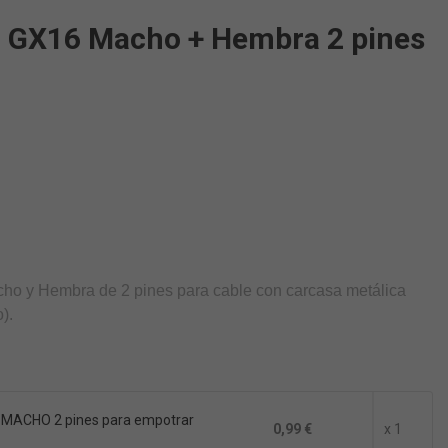
n GX16 Macho + Hembra 2 pines
cho y Hembra de 2 pines para cable con carcasa metálica
).
6 MACHO 2 pines para empotrar
0,99 €
x 1