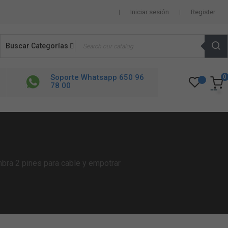
Iniciar sesión
Register
Buscar Categorías
Soporte Whatsapp 650 96
0
78 00
ra 2 pines para cable y empotrar