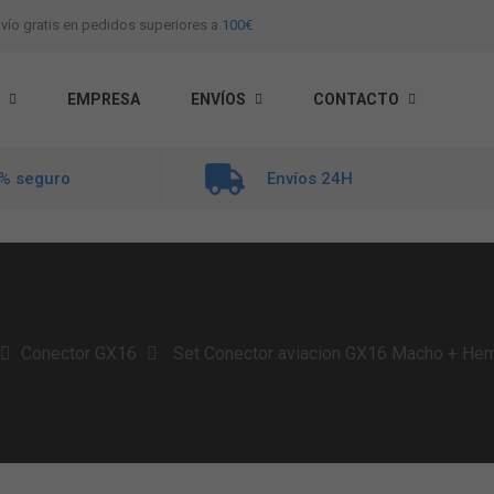
vío gratis en pedidos superiores a
100€
EMPRESA
ENVÍOS
CONTACTO
% seguro
Envíos 24H
Conector GX16
Set Conector aviacion GX16 Macho + Hemb