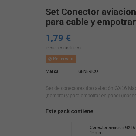
Set Conector aviacio
para cable y empotrar
1,79 €
Impuestos incluidos
Resérvalo

Marca
GENERICO
Ser de conectores tipo aviación GX16 Ma
(hembra) y para empotrar en panel (macho
Este pack contiene
Conector aviacion GX1
16mm