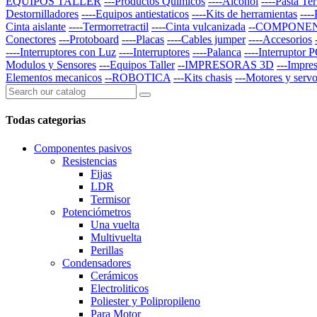
EQUIPOS TALLER
---Productos Quimicos
----Alcohol
----Pasta Te
Destornilladores
----Equipos antiestaticos
----Kits de herramientas
---
Cinta aislante
----Termorretractil
----Cinta vulcanizada
--COMPONE
Conectores
---Protoboard
----Placas
----Cables jumper
----Accesorios
----Interruptores con Luz
----Interruptores
----Palanca
----Interruptor 
Modulos y Sensores
---Equipos Taller
--IMPRESORAS 3D
---Impre
Elementos mecanicos
--ROBOTICA
---Kits chasis
---Motores y serv
Todas categorias
Componentes pasivos
Resistencias
Fijas
LDR
Termisor
Potenciómetros
Una vuelta
Multivuelta
Perillas
Condensadores
Cerámicos
Electroliticos
Poliester y Polipropileno
Para Motor