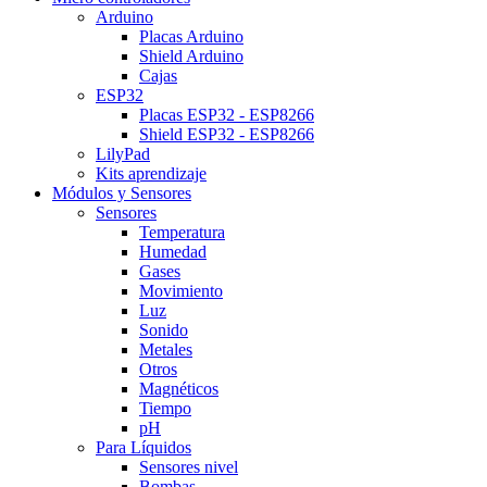
Arduino
Placas Arduino
Shield Arduino
Cajas
ESP32
Placas ESP32 - ESP8266
Shield ESP32 - ESP8266
LilyPad
Kits aprendizaje
Módulos y Sensores
Sensores
Temperatura
Humedad
Gases
Movimiento
Luz
Sonido
Metales
Otros
Magnéticos
Tiempo
pH
Para Líquidos
Sensores nivel
Bombas