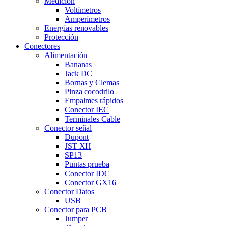
Medición
Voltímetros
Amperímetros
Energías renovables
Protección
Conectores
Alimentación
Bananas
Jack DC
Bornas y Clemas
Pinza cocodrilo
Empalmes rápidos
Conector IEC
Terminales Cable
Conector señal
Dupont
JST XH
SP13
Puntas prueba
Conector IDC
Conector GX16
Conector Datos
USB
Conector para PCB
Jumper