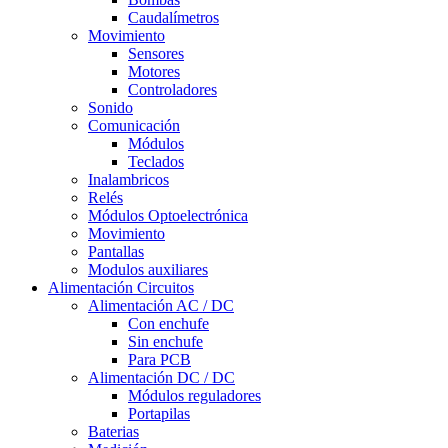
Caudalímetros
Movimiento
Sensores
Motores
Controladores
Sonido
Comunicación
Módulos
Teclados
Inalambricos
Relés
Módulos Optoelectrónica
Movimiento
Pantallas
Modulos auxiliares
Alimentación Circuitos
Alimentación AC / DC
Con enchufe
Sin enchufe
Para PCB
Alimentación DC / DC
Módulos reguladores
Portapilas
Baterias