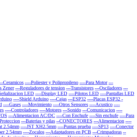
---Ceramicos
----Poliester y Polipropileno
----Para Motor
---
s Zener
---Reguladores de tension
---Transistores
---Osciladores
---
-Señalizacion LED
----Display LED
----Pilotos LED
----Pantallas LED
Arduino
----Shield Arduino
----Cajas
---ESP32
----Placas ESP32 -
d
----Gases
----Movimiento
----Otros Sensores
----Acustico
----
es
----Controladores
----Motores
---Sonido
---Comunicacion
----
TOS
---Alimentacion AC/DC
----Con Enchufe
----Sin enchufe
----Para
-Proteccion
---Baterias y pilas
--CONECTORES
---Alimentacion
----
nt 2.54mm
----JST XH2.5mm
----Puntas prueba
----SP13
----Conector
per 2.54mm
----Zocalos
---Adaptadores en PCB
---Crimpadoras
--