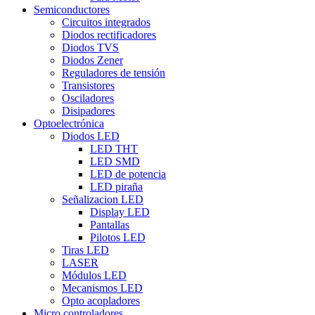
Semiconductores
Circuitos integrados
Diodos rectificadores
Diodos TVS
Diodos Zener
Reguladores de tensión
Transistores
Osciladores
Disipadores
Optoelectrónica
Diodos LED
LED THT
LED SMD
LED de potencia
LED piraña
Señalizacion LED
Display LED
Pantallas
Pilotos LED
Tiras LED
LASER
Módulos LED
Mecanismos LED
Opto acopladores
Micro controladores