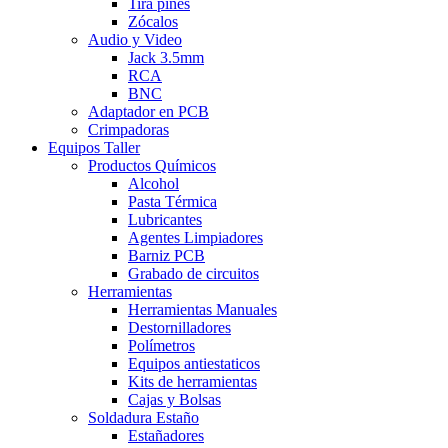
Tira pines
Zócalos
Audio y Video
Jack 3.5mm
RCA
BNC
Adaptador en PCB
Crimpadoras
Equipos Taller
Productos Químicos
Alcohol
Pasta Térmica
Lubricantes
Agentes Limpiadores
Barniz PCB
Grabado de circuitos
Herramientas
Herramientas Manuales
Destornilladores
Polímetros
Equipos antiestaticos
Kits de herramientas
Cajas y Bolsas
Soldadura Estaño
Estañadores