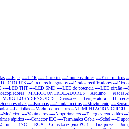
ias
----Fijas
----LDR
----Termistor
---Condensadores
----Electroliticos
-
NDUCTORES
---Circuitos integrados
---Diodos rectificadores
---Diodo
D
----LED THT
----LED SMD
----LED de potencia
----LED piraña
--
toacopladores
--MICROCONTROLADORES
---Arduino
----Placas 
--MODULOS Y SENSORES
---Sensores
----Temperatura
----Humeda
--Sensores nivel
----Bombas
----Caudalimetros
---Movimiento
----Sensor
onica
---Pantallas
---Modulos auxiliares
--ALIMENTACION CIRCUI
---Medicion
----Voltimetros
----Amperimetros
---Energias renovables
--
almes rápidos
----Conector IEC
----Terminales Cable
---Señal
----Dupo
 3.5mm
----BNC
----RCA
---Conectores para PCB
----Tira pines
----Jum