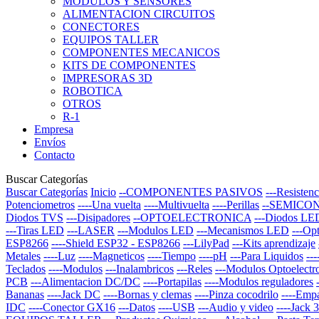
MODULOS Y SENSORES
ALIMENTACION CIRCUITOS
CONECTORES
EQUIPOS TALLER
COMPONENTES MECANICOS
KITS DE COMPONENTES
IMPRESORAS 3D
ROBOTICA
OTROS
R-1
Empresa
Envíos
Contacto
Buscar Categorías
Buscar Categorías
Inicio
--COMPONENTES PASIVOS
---Resistenc
Potenciometros
----Una vuelta
----Multivuelta
----Perillas
--SEMICO
Diodos TVS
---Disipadores
--OPTOELECTRONICA
---Diodos LE
---Tiras LED
---LASER
---Modulos LED
---Mecanismos LED
---Op
ESP8266
----Shield ESP32 - ESP8266
---LilyPad
---Kits aprendizaje
Metales
----Luz
----Magneticos
----Tiempo
----pH
---Para Liquidos
--
Teclados
----Modulos
---Inalambricos
---Reles
---Modulos Optoelectr
PCB
---Alimentacion DC/DC
----Portapilas
----Modulos reguladores
Bananas
----Jack DC
----Bornas y clemas
----Pinza cocodrilo
----Emp
IDC
----Conector GX16
---Datos
----USB
---Audio y video
----Jack