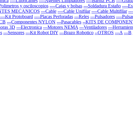
rmica
----Lubricantes
----Agentes Limpiadores
----Barniz PCB
----Graba
-Polimetros y osciloscopios
----Cajas y bolsas
---Soldadura Estaño
----E
NTES MECANICOS
---Cable
----Cable Unifilar
----Cable Multifilar
--
----Kit Protoboard
----Placas Perforadas
---Reles
---Pulsadores
----Puls
PCB
---Componentes NYLON
---Pasacables
--KITS DE COMPONEN
soras 3D
---Electronica
---Motores NEMA
---Ventiladores
---Herramien
os
---Sensores
---Kit Robot DIY
---Brazo Robotico
--OTROS
---A
---B