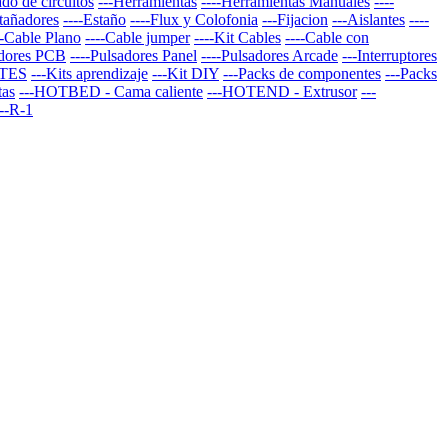
do de circuitos
---Herramientas
----Herramientas Manuales
----
stañadores
----Estaño
----Flux y Colofonia
---Fijacion
---Aislantes
----
--Cable Plano
----Cable jumper
----Kit Cables
----Cable con
adores PCB
----Pulsadores Panel
----Pulsadores Arcade
---Interruptores
TES
---Kits aprendizaje
---Kit DIY
---Packs de componentes
---Packs
tas
---HOTBED - Cama caliente
---HOTEND - Extrusor
---
--R-1