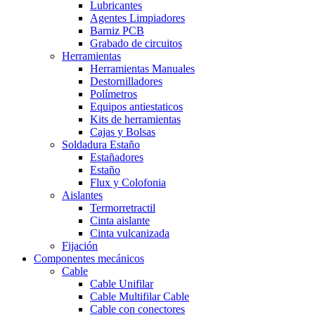
Lubricantes
Agentes Limpiadores
Barniz PCB
Grabado de circuitos
Herramientas
Herramientas Manuales
Destornilladores
Polímetros
Equipos antiestaticos
Kits de herramientas
Cajas y Bolsas
Soldadura Estaño
Estañadores
Estaño
Flux y Colofonia
Aislantes
Termorretractil
Cinta aislante
Cinta vulcanizada
Fijación
Componentes mecánicos
Cable
Cable Unifilar
Cable Multifilar
Cable
Cable con conectores