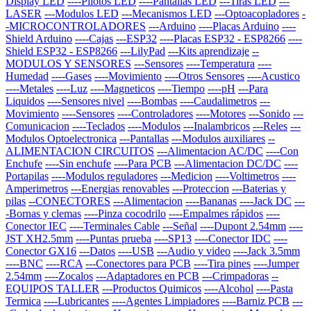
Display LED
----Pilotos LED
----Pantallas LED
---Tiras LED
---
LASER
---Modulos LED
---Mecanismos LED
---Optoacopladores
-
-MICROCONTROLADORES
---Arduino
----Placas Arduino
----
Shield Arduino
----Cajas
---ESP32
----Placas ESP32 - ESP8266
----
Shield ESP32 - ESP8266
---LilyPad
---Kits aprendizaje
--
MODULOS Y SENSORES
---Sensores
----Temperatura
----
Humedad
----Gases
----Movimiento
----Otros Sensores
----Acustico
----Metales
----Luz
----Magneticos
----Tiempo
----pH
---Para
Liquidos
----Sensores nivel
----Bombas
----Caudalimetros
---
Movimiento
----Sensores
----Controladores
----Motores
---Sonido
---
Comunicacion
----Teclados
----Modulos
---Inalambricos
---Reles
---
Modulos Optoelectronica
---Pantallas
---Modulos auxiliares
--
ALIMENTACION CIRCUITOS
---Alimentacion AC/DC
----Con
Enchufe
----Sin enchufe
----Para PCB
---Alimentacion DC/DC
----
Portapilas
----Modulos reguladores
---Medicion
----Voltimetros
----
Amperimetros
---Energias renovables
---Proteccion
---Baterias y
pilas
--CONECTORES
---Alimentacion
----Bananas
----Jack DC
---
-Bornas y clemas
----Pinza cocodrilo
----Empalmes rápidos
----
Conector IEC
----Terminales Cable
---Señal
----Dupont 2.54mm
----
JST XH2.5mm
----Puntas prueba
----SP13
----Conector IDC
----
Conector GX16
---Datos
----USB
---Audio y video
----Jack 3.5mm
----BNC
----RCA
---Conectores para PCB
----Tira pines
----Jumper
2.54mm
----Zocalos
---Adaptadores en PCB
---Crimpadoras
--
EQUIPOS TALLER
---Productos Quimicos
----Alcohol
----Pasta
Termica
----Lubricantes
----Agentes Limpiadores
----Barniz PCB
---