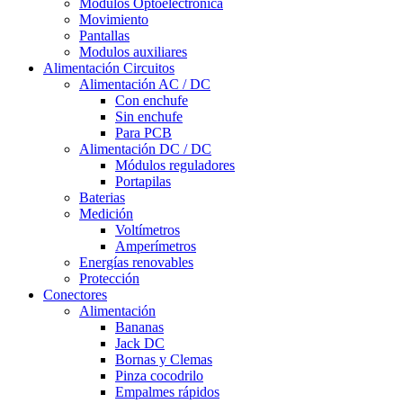
Módulos Optoelectrónica
Movimiento
Pantallas
Modulos auxiliares
Alimentación Circuitos
Alimentación AC / DC
Con enchufe
Sin enchufe
Para PCB
Alimentación DC / DC
Módulos reguladores
Portapilas
Baterias
Medición
Voltímetros
Amperímetros
Energías renovables
Protección
Conectores
Alimentación
Bananas
Jack DC
Bornas y Clemas
Pinza cocodrilo
Empalmes rápidos