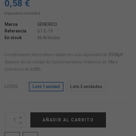
0,58 €
Impuestos incluidos
Marca
GENERICO
Referencia
G1-E-19
En stock
46 Artículos
Condensador electrolítico radial con una capacidad de
3300µF
,
dispone de un voltaje de funcionamiento máximos de
16v
y
tolerancia de
±20%
.
LOTES
Lote 1 unidad
Lote 3 unidades
AÑADIR AL CARRITO