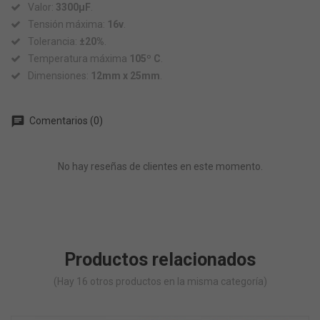
Valor:
3300µF
.
Tensión máxima:
16v
.
Tolerancia:
±20%
.
Temperatura máxima
105º C
.
Dimensiones:
12mm x 25mm
.
chat
Comentarios (0)
No hay reseñas de clientes en este momento.
Productos relacionados
(Hay 16 otros productos en la misma categoría)