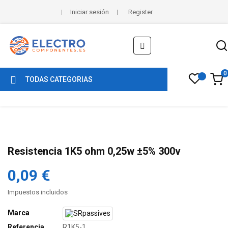
Iniciar sesión
Register
Navegación
☰
de
palanca
0
TODAS CATEGORIAS
Resistencia 1K5 ohm 0,25w ±5% 300v
0,09 €
Impuestos incluidos
Marca
Referencia
R1K5-1