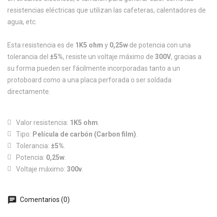
resistencias eléctricas que utilizan las cafeteras, calentadores de
agua, etc.
Esta resistencia es de
1K5 ohm
y
0,25w
de potencia con una
tolerancia del
±5%
, resiste un voltaje máximo de
300V
, gracias a
su forma pueden ser fácilmente incorporadas tanto a un
protoboard como a una placa perforada o ser soldada
directamente.
Valor resistencia:
1K5 ohm
.
Tipo:
Película de carbón (Carbon film)
.
Tolerancia:
±5%
.
Potencia:
0,25w
.
Voltaje máximo:
300v
.
chat
Comentarios (0)