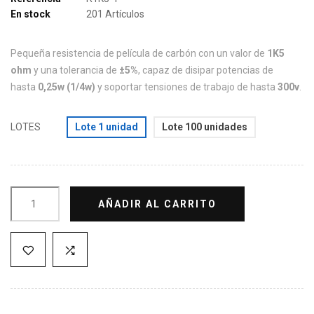
En stock
201 Artículos
Pequeña resistencia de película de carbón con un valor de
1K5
ohm
y una tolerancia de
±5%
, capaz de disipar potencias de
hasta
0,25w (1/4w)
y soportar tensiones de trabajo de hasta
300v
.
LOTES
Lote 1 unidad
Lote 100 unidades
AÑADIR AL CARRITO