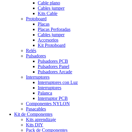
Cable plano
Cables jumper
Kits Cable
Protoboard
Placas
Placas Perforadas
Cables jumper
Accesorios
Kit Protoboard
Relés
Pulsadores
Pulsadores PCB
Pulsadores Panel
Pulsadores Arcade
Interruptores
Interruptores con Luz
Interruptores
Palanca
Interruptor PCB
Componentes NYLON
Pasacables
Kit de Componentes
Kits aprendizaje
Kits DIY
Pack de Componentes