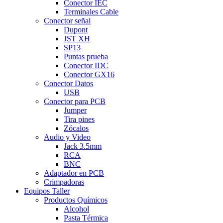
Conector IEC
Terminales Cable
Conector señal
Dupont
JST XH
SP13
Puntas prueba
Conector IDC
Conector GX16
Conector Datos
USB
Conector para PCB
Jumper
Tira pines
Zócalos
Audio y Video
Jack 3.5mm
RCA
BNC
Adaptador en PCB
Crimpadoras
Equipos Taller
Productos Químicos
Alcohol
Pasta Térmica