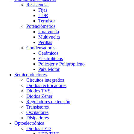
Resistencias
Fijas
LDR
Termisor
Potenciómetros
Una vuelta
Multivuelta
Perillas
Condensadores
Cerámicos
Electroliticos
Poliester y Polipropileno
Para Motor
Semiconductores
Circuitos integrados
Diodos rectificadores
Diodos TVS
Diodos Zener
Reguladores de tensión
Transistores
Osciladores
Disipadores
Optoelectrónica
Diodos LED
LED THT