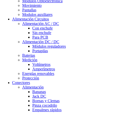
Módulos Optoelectrónica
Movimiento
Pantallas
Modulos auxiliares
Alimentación Circuitos
Alimentación AC / DC
Con enchufe
Sin enchufe
Para PCB
Alimentación DC / DC
Módulos reguladores
Portapilas
Baterias
Medición
Voltímetros
Amperímetros
Energías renovables
Protección
Conectores
Alimentación
Bananas
Jack DC
Bornas y Clemas
Pinza cocodrilo
Empalmes rápidos