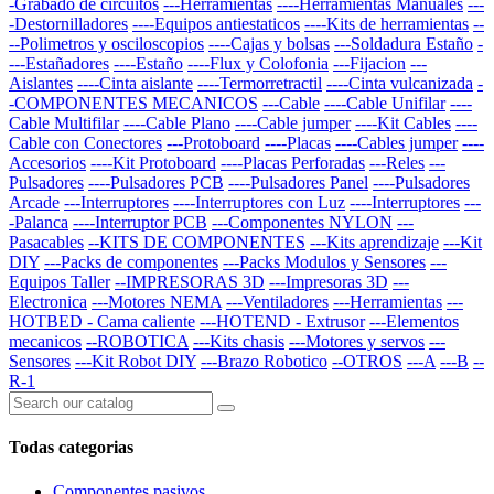
-Grabado de circuitos
---Herramientas
----Herramientas Manuales
---
-Destornilladores
----Equipos antiestaticos
----Kits de herramientas
--
--Polimetros y osciloscopios
----Cajas y bolsas
---Soldadura Estaño
-
---Estañadores
----Estaño
----Flux y Colofonia
---Fijacion
---
Aislantes
----Cinta aislante
----Termorretractil
----Cinta vulcanizada
-
-COMPONENTES MECANICOS
---Cable
----Cable Unifilar
----
Cable Multifilar
----Cable Plano
----Cable jumper
----Kit Cables
----
Cable con Conectores
---Protoboard
----Placas
----Cables jumper
----
Accesorios
----Kit Protoboard
----Placas Perforadas
---Reles
---
Pulsadores
----Pulsadores PCB
----Pulsadores Panel
----Pulsadores
Arcade
---Interruptores
----Interruptores con Luz
----Interruptores
---
-Palanca
----Interruptor PCB
---Componentes NYLON
---
Pasacables
--KITS DE COMPONENTES
---Kits aprendizaje
---Kit
DIY
---Packs de componentes
---Packs Modulos y Sensores
---
Equipos Taller
--IMPRESORAS 3D
---Impresoras 3D
---
Electronica
---Motores NEMA
---Ventiladores
---Herramientas
---
HOTBED - Cama caliente
---HOTEND - Extrusor
---Elementos
mecanicos
--ROBOTICA
---Kits chasis
---Motores y servos
---
Sensores
---Kit Robot DIY
---Brazo Robotico
--OTROS
---A
---B
--
R-1
Todas categorias
Componentes pasivos