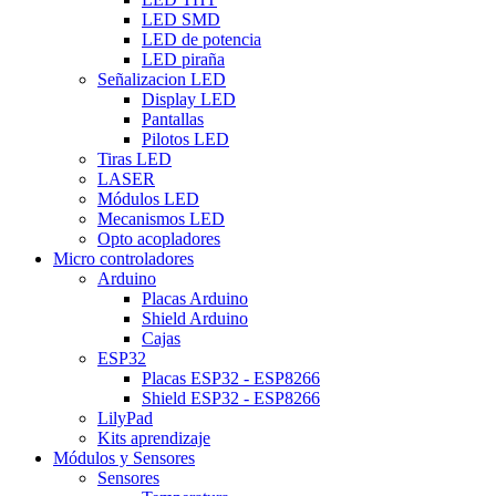
LED SMD
LED de potencia
LED piraña
Señalizacion LED
Display LED
Pantallas
Pilotos LED
Tiras LED
LASER
Módulos LED
Mecanismos LED
Opto acopladores
Micro controladores
Arduino
Placas Arduino
Shield Arduino
Cajas
ESP32
Placas ESP32 - ESP8266
Shield ESP32 - ESP8266
LilyPad
Kits aprendizaje
Módulos y Sensores
Sensores