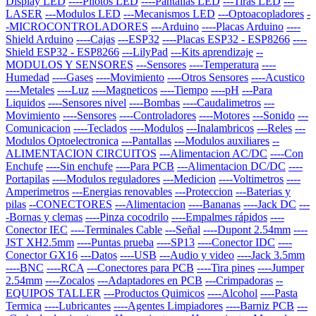
Display LED
----Pilotos LED
----Pantallas LED
---Tiras LED
---
LASER
---Modulos LED
---Mecanismos LED
---Optoacopladores
-
-MICROCONTROLADORES
---Arduino
----Placas Arduino
----
Shield Arduino
----Cajas
---ESP32
----Placas ESP32 - ESP8266
----
Shield ESP32 - ESP8266
---LilyPad
---Kits aprendizaje
--
MODULOS Y SENSORES
---Sensores
----Temperatura
----
Humedad
----Gases
----Movimiento
----Otros Sensores
----Acustico
----Metales
----Luz
----Magneticos
----Tiempo
----pH
---Para
Liquidos
----Sensores nivel
----Bombas
----Caudalimetros
---
Movimiento
----Sensores
----Controladores
----Motores
---Sonido
---
Comunicacion
----Teclados
----Modulos
---Inalambricos
---Reles
---
Modulos Optoelectronica
---Pantallas
---Modulos auxiliares
--
ALIMENTACION CIRCUITOS
---Alimentacion AC/DC
----Con
Enchufe
----Sin enchufe
----Para PCB
---Alimentacion DC/DC
----
Portapilas
----Modulos reguladores
---Medicion
----Voltimetros
----
Amperimetros
---Energias renovables
---Proteccion
---Baterias y
pilas
--CONECTORES
---Alimentacion
----Bananas
----Jack DC
---
-Bornas y clemas
----Pinza cocodrilo
----Empalmes rápidos
----
Conector IEC
----Terminales Cable
---Señal
----Dupont 2.54mm
----
JST XH2.5mm
----Puntas prueba
----SP13
----Conector IDC
----
Conector GX16
---Datos
----USB
---Audio y video
----Jack 3.5mm
----BNC
----RCA
---Conectores para PCB
----Tira pines
----Jumper
2.54mm
----Zocalos
---Adaptadores en PCB
---Crimpadoras
--
EQUIPOS TALLER
---Productos Quimicos
----Alcohol
----Pasta
Termica
----Lubricantes
----Agentes Limpiadores
----Barniz PCB
---