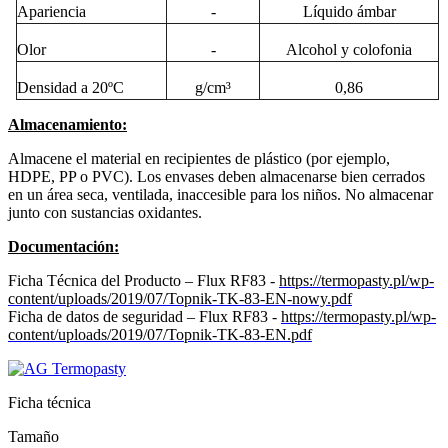
Apariencia
-
Líquido ámbar
Olor
-
Alcohol y colofonia
Densidad a 20ºC
g/cm³
0,86
Almacenamiento:
Almacene el material en recipientes de plástico (por ejemplo,
HDPE, PP o PVC). Los envases deben almacenarse bien cerrados
en un área seca, ventilada, inaccesible para los niños. No almacenar
junto con sustancias oxidantes.
Documentación:
Ficha Técnica del Producto – Flux RF83 -
https://termopasty.pl/wp-
content/uploads/2019/07/Topnik-TK-83-EN-nowy.pdf
Ficha de datos de seguridad – Flux RF83 -
https://termopasty.pl/wp-
content/uploads/2019/07/Topnik-TK-83-EN.pdf
Ficha técnica
Tamaño