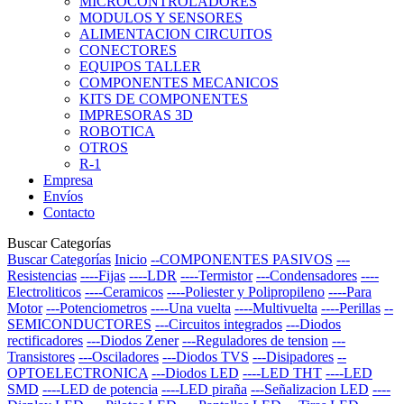
MICROCONTROLADORES
MODULOS Y SENSORES
ALIMENTACION CIRCUITOS
CONECTORES
EQUIPOS TALLER
COMPONENTES MECANICOS
KITS DE COMPONENTES
IMPRESORAS 3D
ROBOTICA
OTROS
R-1
Empresa
Envíos
Contacto
Buscar Categorías
Buscar Categorías
Inicio
--COMPONENTES PASIVOS
---
Resistencias
----Fijas
----LDR
----Termistor
---Condensadores
----
Electroliticos
----Ceramicos
----Poliester y Polipropileno
----Para
Motor
---Potenciometros
----Una vuelta
----Multivuelta
----Perillas
--
SEMICONDUCTORES
---Circuitos integrados
---Diodos
rectificadores
---Diodos Zener
---Reguladores de tension
---
Transistores
---Osciladores
---Diodos TVS
---Disipadores
--
OPTOELECTRONICA
---Diodos LED
----LED THT
----LED
SMD
----LED de potencia
----LED piraña
---Señalizacion LED
----