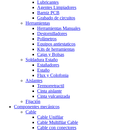
Lubricantes
Agentes Limpiadores
Barniz PCB
Grabado de circuitos
Herramientas
Herramientas Manuales
Destornilladores
Polímetros
Equipos antiestaticos
Kits de herramientas
Cajas y Bolsas
Soldadura Estaño
Estañadores
Estaño
Flux y Colofonia
Aislantes
Termorretractil
Cinta aislante
Cinta vulcanizada
Fijación
Componentes mecánicos
Cable
Cable Unifilar
Cable Multifilar
Cable
Cable con conectores