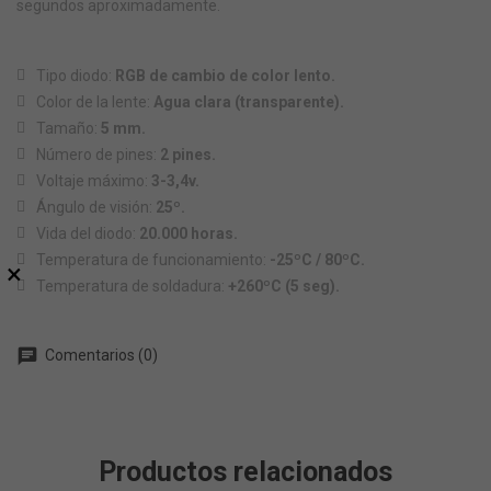
segundos aproximadamente.
Tipo diodo:
RGB de cambio de color lento.
Color de la lente:
Agua clara (transparente).
Tamaño:
5 mm.
Número de pines:
2 pines.
Voltaje máximo:
3-3,4v.
Ángulo de visión:
25º.
Vida del diodo:
20.000 horas.
Temperatura de funcionamiento:
-25ºC / 80ºC.
×
Temperatura de soldadura:
+260ºC (5 seg).
chat
Comentarios (0)
Productos relacionados