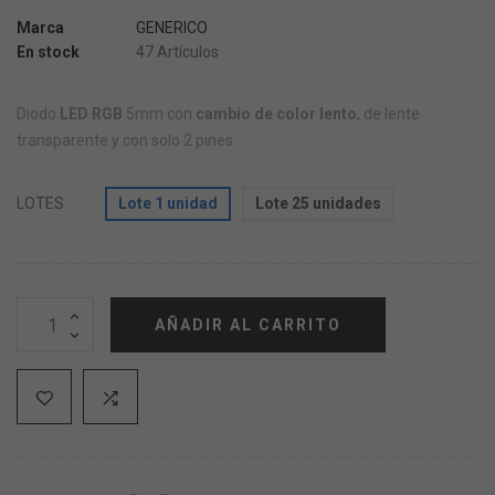
Marca
GENERICO
En stock
47 Artículos
Diodo
LED RGB
5mm con
cambio de color lento
, de lente
transparente y con solo 2 pines.
LOTES
Lote 1 unidad
Lote 25 unidades
AÑADIR AL CARRITO