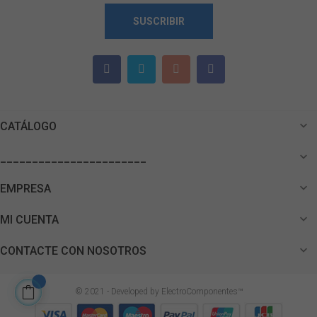
SUSCRIBIR

CATÁLOGO

_______________________

EMPRESA

MI CUENTA

CONTACTE CON NOSOTROS
© 2021 - Developed by ElectroComponentes™