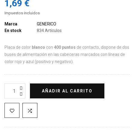
1,69 €
Impuestos incluidos
Marca
GENERICO
En stock
834 Artículos
Placa de color
blanco
con
400 puntos
de contacto, dispone de dos
buses de alimentación en las cabeceras marcados con líneas de
color rojo y azul (positivo y negativo).
AÑADIR AL CARRITO