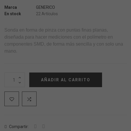
Marca
GENERICO
En stock
22 Artículos
Sonda en forma de pinza con puntas finas planas,
diseñada para hacer mediciones con el polímetro en
componentes SMD, de forma más sencilla y con solo una
mano.
AÑADIR AL CARRITO
Compartir: