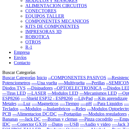
MODULOS Y SENSORES
ALIMENTACION CIRCUITOS
CONECTORES
EQUIPOS TALLER
COMPONENTES MECANICOS
KITS DE COMPONENTES
IMPRESORAS 3D
ROBOTICA
OTROS
R-1
Empresa
Envíos
Contacto
Buscar Categorías
Buscar Categorías
Inicio
--COMPONENTES PASIVOS
---Resistenc
Potenciometros
----Una vuelta
----Multivuelta
----Perillas
--SEMICO
Diodos TVS
---Disipadores
--OPTOELECTRONICA
---Diodos LE
---Tiras LED
---LASER
---Modulos LED
---Mecanismos LED
---Op
ESP8266
----Shield ESP32 - ESP8266
---LilyPad
---Kits aprendizaje
Metales
----Luz
----Magneticos
----Tiempo
----pH
---Para Liquidos
--
Teclados
----Modulos
---Inalambricos
---Reles
---Modulos Optoelectr
PCB
---Alimentacion DC/DC
----Portapilas
----Modulos reguladores
Bananas
----Jack DC
----Bornas y clemas
----Pinza cocodrilo
----Emp
IDC
----Conector GX16
---Datos
----USB
---Audio y video
----Jack