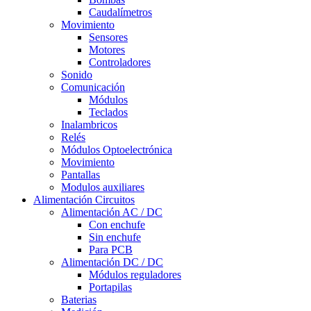
Caudalímetros
Movimiento
Sensores
Motores
Controladores
Sonido
Comunicación
Módulos
Teclados
Inalambricos
Relés
Módulos Optoelectrónica
Movimiento
Pantallas
Modulos auxiliares
Alimentación Circuitos
Alimentación AC / DC
Con enchufe
Sin enchufe
Para PCB
Alimentación DC / DC
Módulos reguladores
Portapilas
Baterias