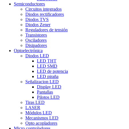
Semiconductores
Circuitos integrados
Diodos rectificadores
Diodos TVS
Diodos Zener
Reguladores de tensión
Transistores
Osciladores
Disipadores
Optoelectrónica
Diodos LED
LED THT
LED SMD
LED de potencia
LED piraña
Señalizacion LED
Display LED
Pantallas
Pilotos LED
Tiras LED
LASER
Módulos LED
Mecanismos LED
Opto acopladores
Micro controladores