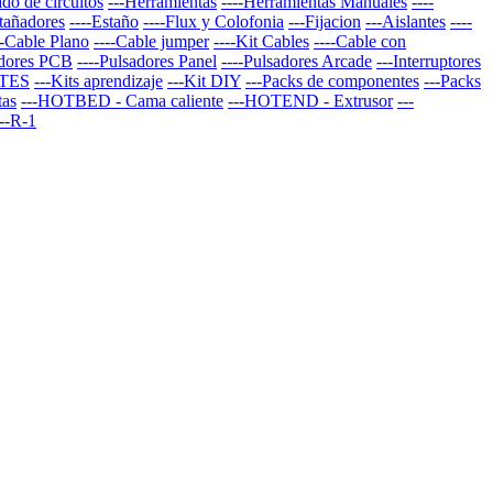
do de circuitos
---Herramientas
----Herramientas Manuales
----
stañadores
----Estaño
----Flux y Colofonia
---Fijacion
---Aislantes
----
--Cable Plano
----Cable jumper
----Kit Cables
----Cable con
adores PCB
----Pulsadores Panel
----Pulsadores Arcade
---Interruptores
TES
---Kits aprendizaje
---Kit DIY
---Packs de componentes
---Packs
tas
---HOTBED - Cama caliente
---HOTEND - Extrusor
---
--R-1