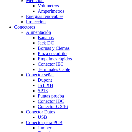
Medición
Voltímetros
Amperímetros
Energías renovables
Protección
Conectores
Alimentación
Bananas
Jack DC
Bornas y Clemas
Pinza cocodrilo
Empalmes rápidos
Conector IEC
Terminales Cable
Conector señal
Dupont
JST XH
SP13
Puntas prueba
Conector IDC
Conector GX16
Conector Datos
USB
Conector para PCB
Jumper