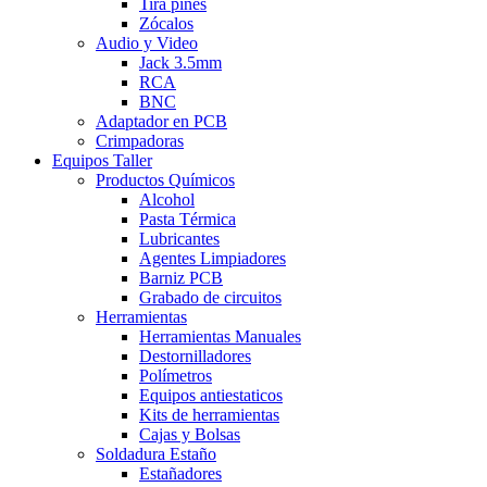
Tira pines
Zócalos
Audio y Video
Jack 3.5mm
RCA
BNC
Adaptador en PCB
Crimpadoras
Equipos Taller
Productos Químicos
Alcohol
Pasta Térmica
Lubricantes
Agentes Limpiadores
Barniz PCB
Grabado de circuitos
Herramientas
Herramientas Manuales
Destornilladores
Polímetros
Equipos antiestaticos
Kits de herramientas
Cajas y Bolsas
Soldadura Estaño
Estañadores