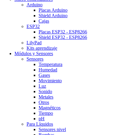
Arduino
Placas Arduino
Shield Arduino
Cajas
ESP32
Placas ESP32 - ESP8266
Shield ESP32 - ESP8266
LilyPad
Kits aprendizaje
Módulos y Sensores
Sensores
Temperatura
Humedad
Gases
Movimiento
Luz
Sonido
Metales
Otros
Magnéticos
Tiempo
pH
Para Líquidos
Sensores nivel
Bombas