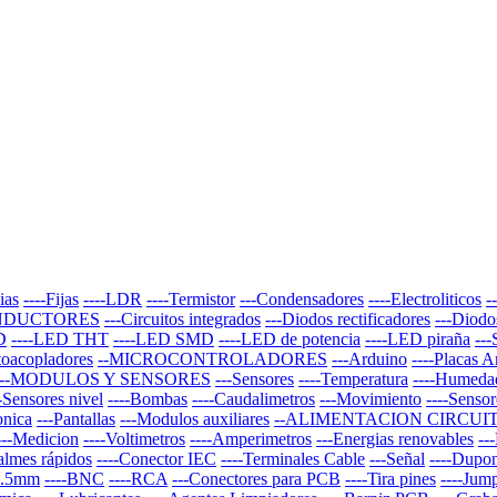
ias
----Fijas
----LDR
----Termistor
---Condensadores
----Electroliticos
-
NDUCTORES
---Circuitos integrados
---Diodos rectificadores
---Diodo
D
----LED THT
----LED SMD
----LED de potencia
----LED piraña
--
toacopladores
--MICROCONTROLADORES
---Arduino
----Placas 
--MODULOS Y SENSORES
---Sensores
----Temperatura
----Humeda
--Sensores nivel
----Bombas
----Caudalimetros
---Movimiento
----Sensor
onica
---Pantallas
---Modulos auxiliares
--ALIMENTACION CIRCUI
---Medicion
----Voltimetros
----Amperimetros
---Energias renovables
--
almes rápidos
----Conector IEC
----Terminales Cable
---Señal
----Dupo
 3.5mm
----BNC
----RCA
---Conectores para PCB
----Tira pines
----Jum