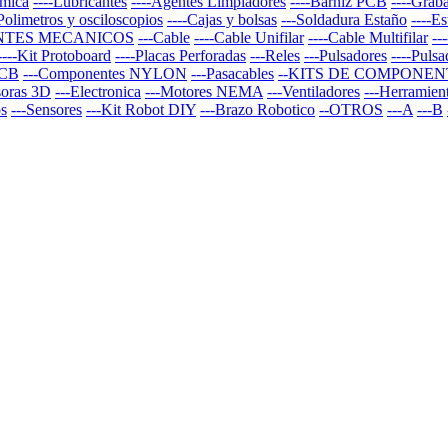
rmica
----Lubricantes
----Agentes Limpiadores
----Barniz PCB
----Graba
-Polimetros y osciloscopios
----Cajas y bolsas
---Soldadura Estaño
----E
NTES MECANICOS
---Cable
----Cable Unifilar
----Cable Multifilar
--
----Kit Protoboard
----Placas Perforadas
---Reles
---Pulsadores
----Puls
PCB
---Componentes NYLON
---Pasacables
--KITS DE COMPONEN
soras 3D
---Electronica
---Motores NEMA
---Ventiladores
---Herramien
os
---Sensores
---Kit Robot DIY
---Brazo Robotico
--OTROS
---A
---B