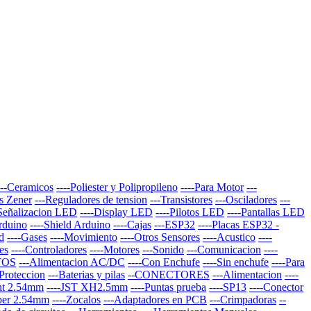
---Ceramicos
----Poliester y Polipropileno
----Para Motor
---
s Zener
---Reguladores de tension
---Transistores
---Osciladores
---
-Señalizacion LED
----Display LED
----Pilotos LED
----Pantallas LED
Arduino
----Shield Arduino
----Cajas
---ESP32
----Placas ESP32 -
d
----Gases
----Movimiento
----Otros Sensores
----Acustico
----
es
----Controladores
----Motores
---Sonido
---Comunicacion
----
TOS
---Alimentacion AC/DC
----Con Enchufe
----Sin enchufe
----Para
-Proteccion
---Baterias y pilas
--CONECTORES
---Alimentacion
----
nt 2.54mm
----JST XH2.5mm
----Puntas prueba
----SP13
----Conector
per 2.54mm
----Zocalos
---Adaptadores en PCB
---Crimpadoras
--