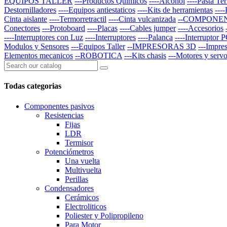
EQUIPOS TALLER
---Productos Quimicos
----Alcohol
----Pasta Te
Destornilladores
----Equipos antiestaticos
----Kits de herramientas
---
Cinta aislante
----Termorretractil
----Cinta vulcanizada
--COMPONE
Conectores
---Protoboard
----Placas
----Cables jumper
----Accesorios
----Interruptores con Luz
----Interruptores
----Palanca
----Interruptor 
Modulos y Sensores
---Equipos Taller
--IMPRESORAS 3D
---Impre
Elementos mecanicos
--ROBOTICA
---Kits chasis
---Motores y serv
Todas categorias
Componentes pasivos
Resistencias
Fijas
LDR
Termisor
Potenciómetros
Una vuelta
Multivuelta
Perillas
Condensadores
Cerámicos
Electroliticos
Poliester y Polipropileno
Para Motor