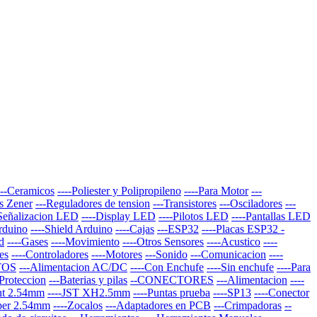
---Ceramicos
----Poliester y Polipropileno
----Para Motor
---
s Zener
---Reguladores de tension
---Transistores
---Osciladores
---
-Señalizacion LED
----Display LED
----Pilotos LED
----Pantallas LED
Arduino
----Shield Arduino
----Cajas
---ESP32
----Placas ESP32 -
d
----Gases
----Movimiento
----Otros Sensores
----Acustico
----
es
----Controladores
----Motores
---Sonido
---Comunicacion
----
TOS
---Alimentacion AC/DC
----Con Enchufe
----Sin enchufe
----Para
-Proteccion
---Baterias y pilas
--CONECTORES
---Alimentacion
----
nt 2.54mm
----JST XH2.5mm
----Puntas prueba
----SP13
----Conector
per 2.54mm
----Zocalos
---Adaptadores en PCB
---Crimpadoras
--