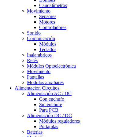
Caudalímetros
Movimiento
Sensores
Motores
Controladores
Sonido
Comunicación
Módulos
Teclados
Inalambricos
Relés
Módulos Optoelectrónica
Movimiento
Pantallas
Modulos auxiliares
Alimentación Circuitos
Alimentación AC / DC
Con enchufe
Sin enchufe
Para PCB
Alimentación DC / DC
Módulos reguladores
Portapilas
Baterias