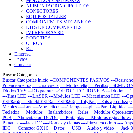
MODULOS Y SENSORES
ALIMENTACION CIRCUITOS
CONECTORES
EQUIPOS TALLER
COMPONENTES MECANICOS
KITS DE COMPONENTES
IMPRESORAS 3D
ROBOTICA
OTROS
R-1
Empresa
Envíos
Contacto
Buscar Categorías
Buscar Categorías
Inicio
--COMPONENTES PASIVOS
---Resistenc
Potenciometros
----Una vuelta
----Multivuelta
----Perillas
--SEMICO
Diodos TVS
---Disipadores
--OPTOELECTRONICA
---Diodos LE
---Tiras LED
---LASER
---Modulos LED
---Mecanismos LED
---Op
ESP8266
----Shield ESP32 - ESP8266
---LilyPad
---Kits aprendizaje
Metales
----Luz
----Magneticos
----Tiempo
----pH
---Para Liquidos
--
Teclados
----Modulos
---Inalambricos
---Reles
---Modulos Optoelectr
PCB
---Alimentacion DC/DC
----Portapilas
----Modulos reguladores
Bananas
----Jack DC
----Bornas y clemas
----Pinza cocodrilo
----Emp
IDC
----Conector GX16
---Datos
----USB
---Audio y video
----Jack