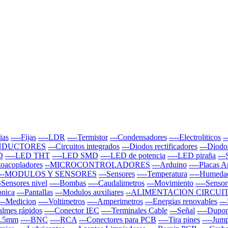
ias
----Fijas
----LDR
----Termistor
---Condensadores
----Electroliticos
-
NDUCTORES
---Circuitos integrados
---Diodos rectificadores
---Diodo
D
----LED THT
----LED SMD
----LED de potencia
----LED piraña
--
toacopladores
--MICROCONTROLADORES
---Arduino
----Placas 
--MODULOS Y SENSORES
---Sensores
----Temperatura
----Humeda
--Sensores nivel
----Bombas
----Caudalimetros
---Movimiento
----Sensor
onica
---Pantallas
---Modulos auxiliares
--ALIMENTACION CIRCUI
---Medicion
----Voltimetros
----Amperimetros
---Energias renovables
--
almes rápidos
----Conector IEC
----Terminales Cable
---Señal
----Dupo
 3.5mm
----BNC
----RCA
---Conectores para PCB
----Tira pines
----Jum