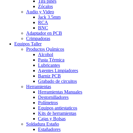
Tira pines
Zócalos
Audio y Video
Jack 3.5mm
RCA
BNC
Adaptador en PCB
Crimpadoras
Equipos Taller
Productos Químicos
Alcohol
Pasta Térmica
Lubricantes
Agentes Limpiadores
Barniz PCB
Grabado de circuitos
Herramientas
Herramientas Manuales
Destornilladores
Polímetros
Equipos antiestaticos
Kits de herramientas
Cajas y Bolsas
Soldadura Estaño
Estañadores