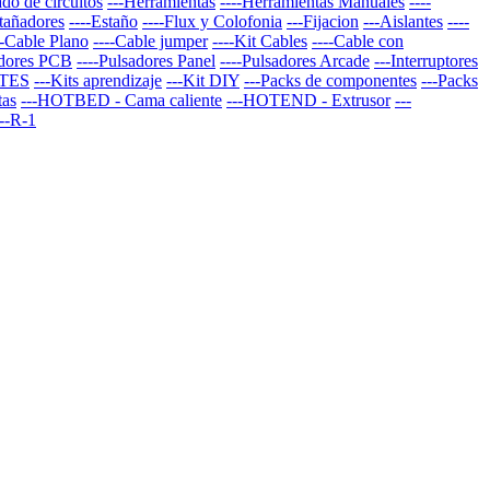
do de circuitos
---Herramientas
----Herramientas Manuales
----
stañadores
----Estaño
----Flux y Colofonia
---Fijacion
---Aislantes
----
--Cable Plano
----Cable jumper
----Kit Cables
----Cable con
adores PCB
----Pulsadores Panel
----Pulsadores Arcade
---Interruptores
TES
---Kits aprendizaje
---Kit DIY
---Packs de componentes
---Packs
tas
---HOTBED - Cama caliente
---HOTEND - Extrusor
---
--R-1