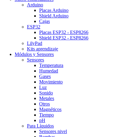
Arduino
Placas Arduino
Shield Arduino
Cajas
ESP32
Placas ESP32 - ESP8266
Shield ESP32 - ESP8266
LilyPad
Kits aprendizaje
Módulos y Sensores
Sensores
Temperatura
Humedad
Gases
Movimiento
Luz
Sonido
Metales
Otros
Magnéticos
Tiempo
pH
Para Líquidos
Sensores nivel
Bombas