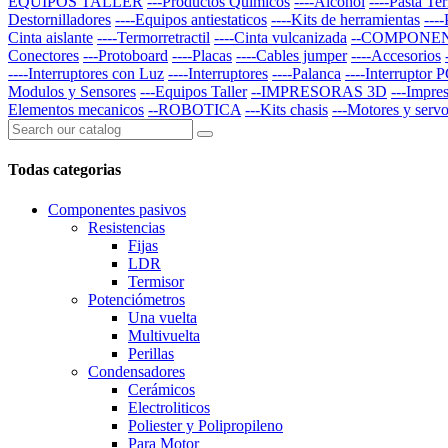
EQUIPOS TALLER
---Productos Quimicos
----Alcohol
----Pasta Te
Destornilladores
----Equipos antiestaticos
----Kits de herramientas
---
Cinta aislante
----Termorretractil
----Cinta vulcanizada
--COMPONE
Conectores
---Protoboard
----Placas
----Cables jumper
----Accesorios
----Interruptores con Luz
----Interruptores
----Palanca
----Interruptor 
Modulos y Sensores
---Equipos Taller
--IMPRESORAS 3D
---Impre
Elementos mecanicos
--ROBOTICA
---Kits chasis
---Motores y serv
Todas categorias
Componentes pasivos
Resistencias
Fijas
LDR
Termisor
Potenciómetros
Una vuelta
Multivuelta
Perillas
Condensadores
Cerámicos
Electroliticos
Poliester y Polipropileno
Para Motor