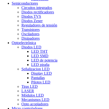
Semiconductores
Circuitos integrados
Diodos rectificadores
Diodos TVS
Diodos Zener
Reguladores de tensión
Transistores
Osciladores
Disipadores
Optoelectrónica
Diodos LED
LED THT
LED SMD
LED de potencia
LED piraña
Señalizacion LED
Display LED
Pantallas
Pilotos LED
Tiras LED
LASER
Módulos LED
Mecanismos LED
Opto acopladores
Micro controladores