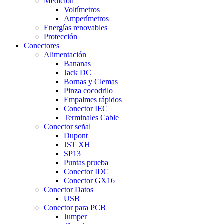
Medición
Voltímetros
Amperímetros
Energías renovables
Protección
Conectores
Alimentación
Bananas
Jack DC
Bornas y Clemas
Pinza cocodrilo
Empalmes rápidos
Conector IEC
Terminales Cable
Conector señal
Dupont
JST XH
SP13
Puntas prueba
Conector IDC
Conector GX16
Conector Datos
USB
Conector para PCB
Jumper