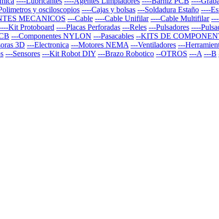
rmica
----Lubricantes
----Agentes Limpiadores
----Barniz PCB
----Graba
-Polimetros y osciloscopios
----Cajas y bolsas
---Soldadura Estaño
----E
NTES MECANICOS
---Cable
----Cable Unifilar
----Cable Multifilar
--
----Kit Protoboard
----Placas Perforadas
---Reles
---Pulsadores
----Puls
PCB
---Componentes NYLON
---Pasacables
--KITS DE COMPONEN
soras 3D
---Electronica
---Motores NEMA
---Ventiladores
---Herramien
os
---Sensores
---Kit Robot DIY
---Brazo Robotico
--OTROS
---A
---B