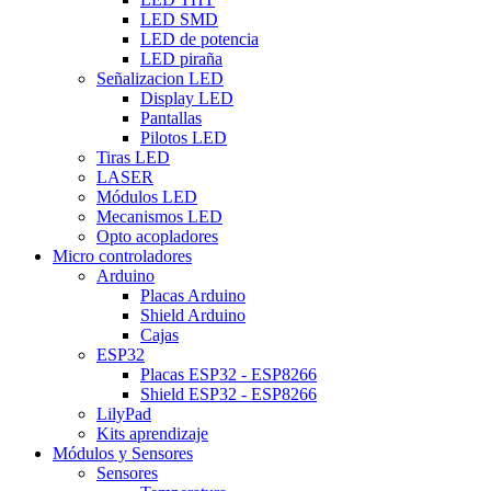
LED SMD
LED de potencia
LED piraña
Señalizacion LED
Display LED
Pantallas
Pilotos LED
Tiras LED
LASER
Módulos LED
Mecanismos LED
Opto acopladores
Micro controladores
Arduino
Placas Arduino
Shield Arduino
Cajas
ESP32
Placas ESP32 - ESP8266
Shield ESP32 - ESP8266
LilyPad
Kits aprendizaje
Módulos y Sensores
Sensores