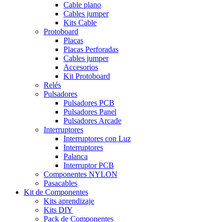
Cable plano
Cables jumper
Kits Cable
Protoboard
Placas
Placas Perforadas
Cables jumper
Accesorios
Kit Protoboard
Relés
Pulsadores
Pulsadores PCB
Pulsadores Panel
Pulsadores Arcade
Interruptores
Interruptores con Luz
Interruptores
Palanca
Interruptor PCB
Componentes NYLON
Pasacables
Kit de Componentes
Kits aprendizaje
Kits DIY
Pack de Componentes