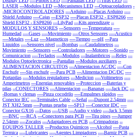
Display LED
----Pilotos LED
----Pantallas LED
---Tiras LED
---
LASER
---Modulos LED
---Mecanismos LED
---Optoacopladores
-
-MICROCONTROLADORES
---Arduino
----Placas Arduino
----
Shield Arduino
----Cajas
---ESP32
----Placas ESP32 - ESP8266
----
Shield ESP32 - ESP8266
---LilyPad
---Kits aprendizaje
--
MODULOS Y SENSORES
---Sensores
----Temperatura
----
Humedad
----Gases
----Movimiento
----Otros Sensores
----Acustico
----Metales
----Luz
----Magneticos
----Tiempo
----pH
---Para
Liquidos
----Sensores nivel
----Bombas
----Caudalimetros
---
Movimiento
----Sensores
----Controladores
----Motores
---Sonido
---
Comunicacion
----Teclados
----Modulos
---Inalambricos
---Reles
---
Modulos Optoelectronica
---Pantallas
---Modulos auxiliares
--
ALIMENTACION CIRCUITOS
---Alimentacion AC/DC
----Con
Enchufe
----Sin enchufe
----Para PCB
---Alimentacion DC/DC
----
Portapilas
----Modulos reguladores
---Medicion
----Voltimetros
----
Amperimetros
---Energias renovables
---Proteccion
---Baterias y
pilas
--CONECTORES
---Alimentacion
----Bananas
----Jack DC
---
-Bornas y clemas
----Pinza cocodrilo
----Empalmes rápidos
----
Conector IEC
----Terminales Cable
---Señal
----Dupont 2.54mm
----
JST XH2.5mm
----Puntas prueba
----SP13
----Conector IDC
----
Conector GX16
---Datos
----USB
---Audio y video
----Jack 3.5mm
----BNC
----RCA
---Conectores para PCB
----Tira pines
----Jumper
2.54mm
----Zocalos
---Adaptadores en PCB
---Crimpadoras
--
EQUIPOS TALLER
---Productos Quimicos
----Alcohol
----Pasta
Termica
----Lubricantes
----Agentes Limpiadores
----Barniz PCB
---