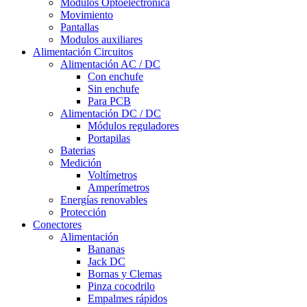
Módulos Optoelectrónica
Movimiento
Pantallas
Modulos auxiliares
Alimentación Circuitos
Alimentación AC / DC
Con enchufe
Sin enchufe
Para PCB
Alimentación DC / DC
Módulos reguladores
Portapilas
Baterias
Medición
Voltímetros
Amperímetros
Energías renovables
Protección
Conectores
Alimentación
Bananas
Jack DC
Bornas y Clemas
Pinza cocodrilo
Empalmes rápidos