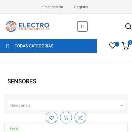
Iniciar sesión
Register
Navegación
☰
de
palanca
0
TODAS CATEGORIAS
SENSORES

Relevancia
PACK