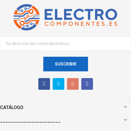
SUSCRIBIR

CATÁLOGO

_______________________