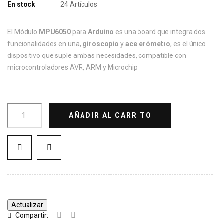
En stock
24 Artículos
El Módulo
MPU6050
para
Arduino
es una board que integra dos
funcionalidades en una,
giroscopio
y
acelerómetro
, es el único
dispositivo que suple ambas necesidades, compatible con
microcontroladores AVR, ARM y Microchip.
AÑADIR AL CARRITO
Compartir: