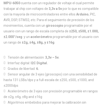
MPU-6050
cuenta con un regulador de voltaje el cual permite
trabajar al chip con voltajes de
3,3v a 5v
por lo que es compatible
con la mayoría de microcontroladores entre ellos
Arduino
, PIC,
AVR, DSP, STM32, etc. Para el seguimiento de precisión de los
movimientos, cuenta con un
giroscopio
programable por el
usuario con un rango de escala completa de
±250, ±500, ±1.000,
±2.000°/seg
y un
acelerómetro
programable por el usuario con
un rango de
±2g, ±4g, ±8g, y ±16g
.
Tensión de alimentación:
3,3v – 5v.
Interfaz digital:
I2C Digital.
Grados de libertad:
6.
Sensor angular de 3 ejes (giroscopio) con una sensibilidad de
hasta 131 LSBs/dps y a full-escala de ±250, ±500, ±1000, and
±2000dps
Acelerómetro de 3 ejes con precisión programable en rangos
de ±2g, ±4g, ±8g and ±16g
Algoritmos embebidos para mejorar la calibración sin