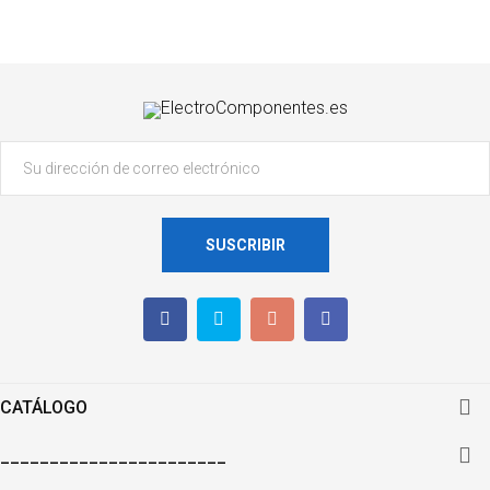
SUSCRIBIR

CATÁLOGO

_______________________