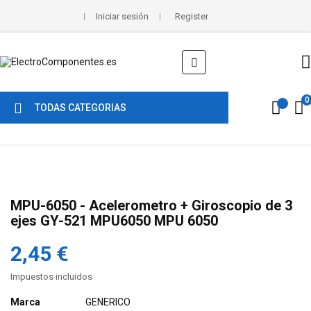
Iniciar sesión
Register
Navegación
☰
de
palanca
0
TODAS CATEGORIAS
MPU-6050 - Acelerometro + Giroscopio de 3
ejes GY-521 MPU6050 MPU 6050
2,45 €
Impuestos incluidos
Marca
GENERICO