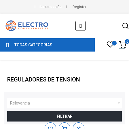
Iniciar sesión
Register
Navegación
☰
de
palanca
0
TODAS CATEGORIAS
REGULADORES DE TENSION

Relevancia
FILTRAR