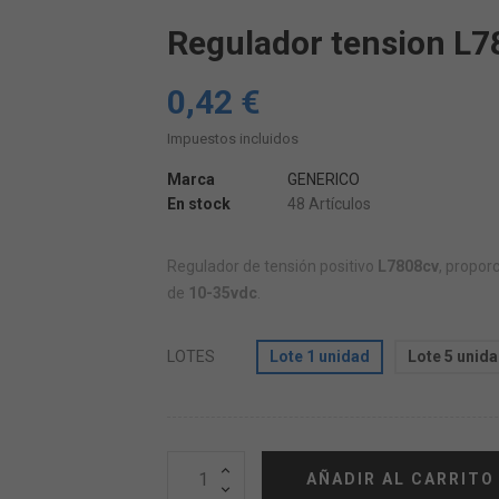
Regulador tension L7
0,42 €
Impuestos incluidos
Marca
GENERICO
En stock
48 Artículos
Regulador de tensión positivo
L7808cv
, proporc
de
10-35vdc
.
LOTES
Lote 1 unidad
Lote 5 unid
AÑADIR AL CARRITO