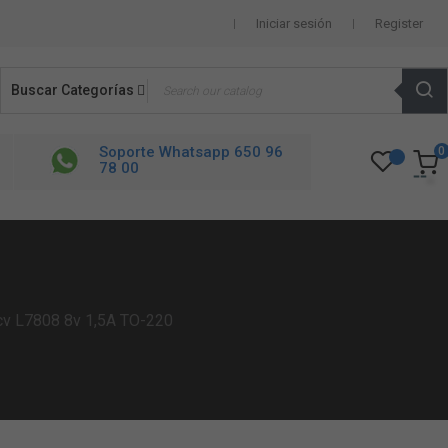
Iniciar sesión
Register
Buscar Categorías
Soporte Whatsapp 650 96
0
78 00
cv L7808 8v 1,5A TO-220