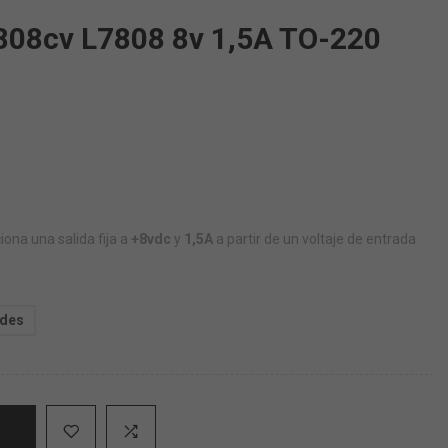
808cv L7808 8v 1,5A TO-220
iona una salida fija a
+8vdc
y
1,5A
a partir de un voltaje de entrada
ades