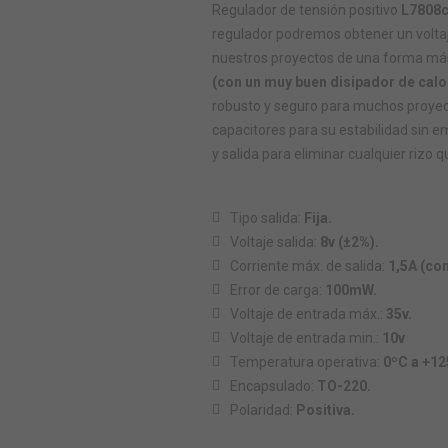
Regulador de tensión positivo
L7808
regulador podremos obtener un voltaje
nuestros proyectos de una forma más 
(con un muy buen disipador de calo
robusto y seguro para muchos proyec
capacitores para su estabilidad sin
y salida para eliminar cualquier rizo 
Tipo salida:
Fija.
Voltaje salida:
8v (±2%).
Corriente máx. de salida:
1,5A (con
Error de carga:
100mW.
Voltaje de entrada máx.:
35v.
Voltaje de entrada min.:
10v
Temperatura operativa:
0ºC a +12
Encapsulado:
TO-220.
Polaridad:
Positiva.