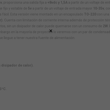
cv
, proporciona una salida fija a
+8vdc
y 1,5A
a partir de un voltaje de en
 fijo y estable de
5v
a partir de un voltaje de entrada mayor
10-35v
, c
fácil. E
sta versión viene montado en un encapsulado
TO-220
con una 
r).
Cuenta con limitación de corriente interna además de protección t
tos, sin un disipador de calor puede quemarse con un consumo de
2W
.
×
 embargo en la mayoría de proyectos lo veremos con un par de condens
que llegue a tener nuestra fuente de alimentación.
 disipador de calor).
5ºC.