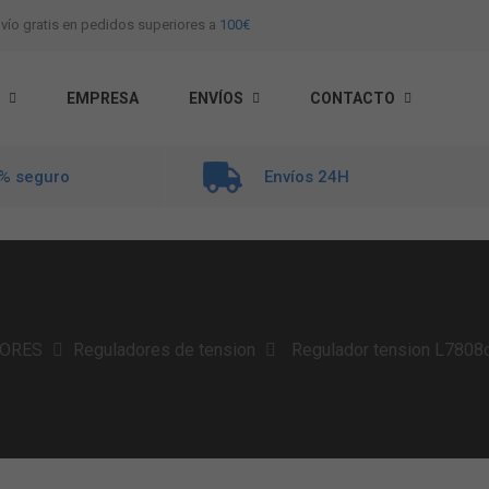
vío gratis en pedidos superiores a
100€
EMPRESA
ENVÍOS
CONTACTO
% seguro
Envíos 24H
ORES
Reguladores de tension
Regulador tension L7808