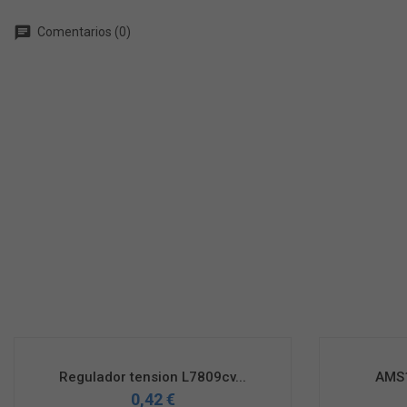
chat
Comentarios (0)
Regulador tension L7809cv...
AMS1
0,42 €