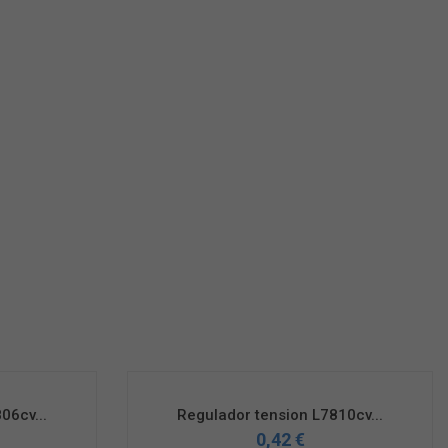
06cv...
Regulador tension L7810cv...
0,42 €