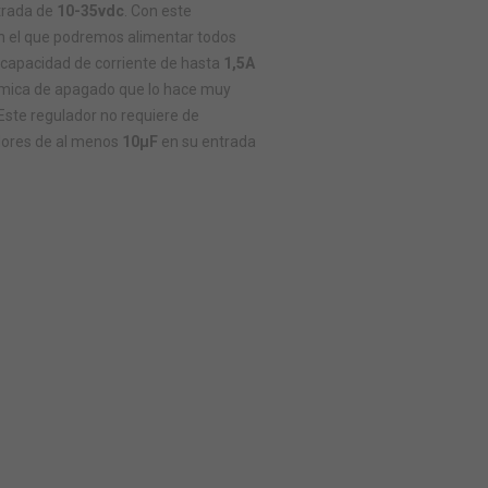
trada de
10-35vdc
. Con este
on el que podremos alimentar todos
capacidad de corriente de hasta
1,5A
érmica de apagado que lo hace muy
 Este regulador no requiere de
adores de al menos
10μF
en su entrada