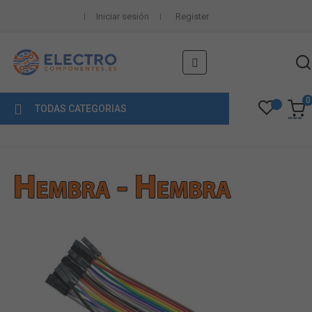
Iniciar sesión
Register
Navegación
☰
de
palanca
0
TODAS CATEGORIAS