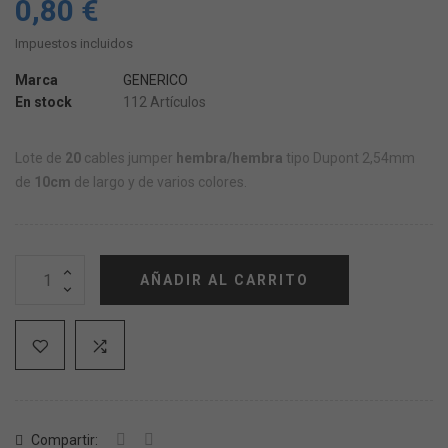
0,80 €
Impuestos incluidos
Marca
GENERICO
En stock
112 Artículos
Lote de
20
cables jumper
hembra/hembra
tipo Dupont 2,54mm
de
10cm
de largo y de varios colores.
AÑADIR AL CARRITO
Compartir: