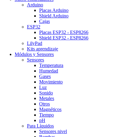
Arduino
Placas Arduino
Shield Arduino
Cajas
ESP32
Placas ESP32 - ESP8266
Shield ESP32 - ESP8266
LilyPad
Kits aprendizaje
Módulos y Sensores
Sensores
Temperatura
Humedad
Gases
Movimiento
Luz
Sonido
Metales
Otros
Magnéticos
Tiempo
pH
Para Líquidos
Sensores nivel
Bombas