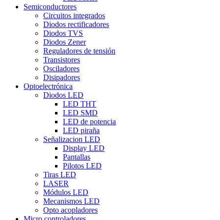
Semiconductores
Circuitos integrados
Diodos rectificadores
Diodos TVS
Diodos Zener
Reguladores de tensión
Transistores
Osciladores
Disipadores
Optoelectrónica
Diodos LED
LED THT
LED SMD
LED de potencia
LED piraña
Señalizacion LED
Display LED
Pantallas
Pilotos LED
Tiras LED
LASER
Módulos LED
Mecanismos LED
Opto acopladores
Micro controladores