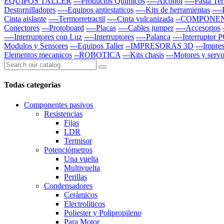
EQUIPOS TALLER
---Productos Quimicos
----Alcohol
----Pasta Te
Destornilladores
----Equipos antiestaticos
----Kits de herramientas
---
Cinta aislante
----Termorretractil
----Cinta vulcanizada
--COMPONE
Conectores
---Protoboard
----Placas
----Cables jumper
----Accesorios
----Interruptores con Luz
----Interruptores
----Palanca
----Interruptor 
Modulos y Sensores
---Equipos Taller
--IMPRESORAS 3D
---Impre
Elementos mecanicos
--ROBOTICA
---Kits chasis
---Motores y serv
Todas categorias
Componentes pasivos
Resistencias
Fijas
LDR
Termisor
Potenciómetros
Una vuelta
Multivuelta
Perillas
Condensadores
Cerámicos
Electroliticos
Poliester y Polipropileno
Para Motor