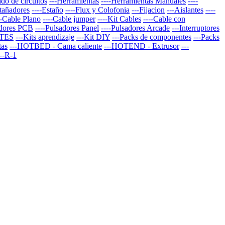
do de circuitos
---Herramientas
----Herramientas Manuales
----
stañadores
----Estaño
----Flux y Colofonia
---Fijacion
---Aislantes
----
--Cable Plano
----Cable jumper
----Kit Cables
----Cable con
adores PCB
----Pulsadores Panel
----Pulsadores Arcade
---Interruptores
TES
---Kits aprendizaje
---Kit DIY
---Packs de componentes
---Packs
tas
---HOTBED - Cama caliente
---HOTEND - Extrusor
---
--R-1