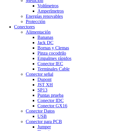
Medición
Voltímetros
Amperímetros
Energías renovables
Protección
Conectores
Alimentación
Bananas
Jack DC
Bornas y Clemas
Pinza cocodrilo
Empalmes rápidos
Conector IEC
Terminales Cable
Conector señal
Dupont
JST XH
SP13
Puntas prueba
Conector IDC
Conector GX16
Conector Datos
USB
Conector para PCB
Jumper