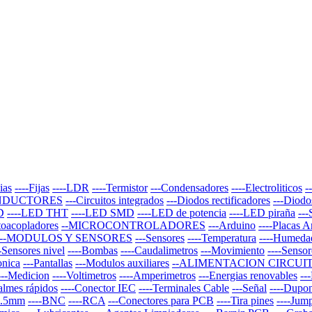
ias
----Fijas
----LDR
----Termistor
---Condensadores
----Electroliticos
-
NDUCTORES
---Circuitos integrados
---Diodos rectificadores
---Diodo
D
----LED THT
----LED SMD
----LED de potencia
----LED piraña
--
toacopladores
--MICROCONTROLADORES
---Arduino
----Placas 
--MODULOS Y SENSORES
---Sensores
----Temperatura
----Humeda
--Sensores nivel
----Bombas
----Caudalimetros
---Movimiento
----Sensor
onica
---Pantallas
---Modulos auxiliares
--ALIMENTACION CIRCUI
---Medicion
----Voltimetros
----Amperimetros
---Energias renovables
--
almes rápidos
----Conector IEC
----Terminales Cable
---Señal
----Dupo
 3.5mm
----BNC
----RCA
---Conectores para PCB
----Tira pines
----Jum