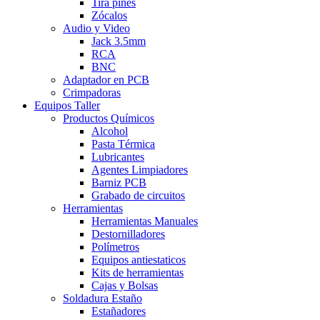
Tira pines
Zócalos
Audio y Video
Jack 3.5mm
RCA
BNC
Adaptador en PCB
Crimpadoras
Equipos Taller
Productos Químicos
Alcohol
Pasta Térmica
Lubricantes
Agentes Limpiadores
Barniz PCB
Grabado de circuitos
Herramientas
Herramientas Manuales
Destornilladores
Polímetros
Equipos antiestaticos
Kits de herramientas
Cajas y Bolsas
Soldadura Estaño
Estañadores