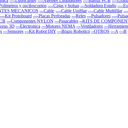
rmica
----Lubricantes
----Agentes Limpiadores
----Barniz PCB
----Graba
-Polimetros y osciloscopios
----Cajas y bolsas
---Soldadura Estaño
----E
NTES MECANICOS
---Cable
----Cable Unifilar
----Cable Multifilar
--
----Kit Protoboard
----Placas Perforadas
---Reles
---Pulsadores
----Puls
PCB
---Componentes NYLON
---Pasacables
--KITS DE COMPONEN
soras 3D
---Electronica
---Motores NEMA
---Ventiladores
---Herramien
os
---Sensores
---Kit Robot DIY
---Brazo Robotico
--OTROS
---A
---B