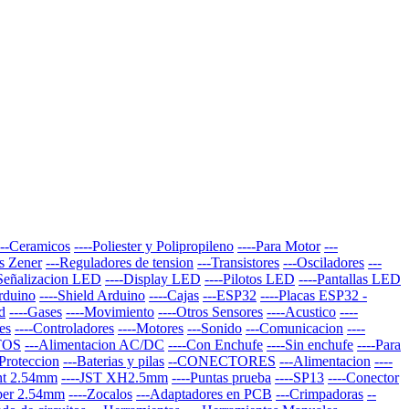
---Ceramicos
----Poliester y Polipropileno
----Para Motor
---
s Zener
---Reguladores de tension
---Transistores
---Osciladores
---
-Señalizacion LED
----Display LED
----Pilotos LED
----Pantallas LED
Arduino
----Shield Arduino
----Cajas
---ESP32
----Placas ESP32 -
d
----Gases
----Movimiento
----Otros Sensores
----Acustico
----
es
----Controladores
----Motores
---Sonido
---Comunicacion
----
TOS
---Alimentacion AC/DC
----Con Enchufe
----Sin enchufe
----Para
-Proteccion
---Baterias y pilas
--CONECTORES
---Alimentacion
----
nt 2.54mm
----JST XH2.5mm
----Puntas prueba
----SP13
----Conector
per 2.54mm
----Zocalos
---Adaptadores en PCB
---Crimpadoras
--