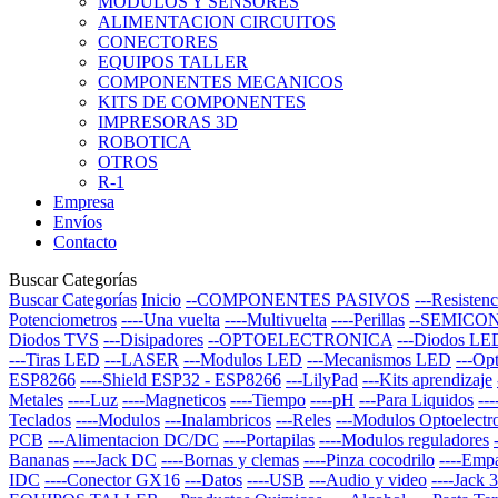
MODULOS Y SENSORES
ALIMENTACION CIRCUITOS
CONECTORES
EQUIPOS TALLER
COMPONENTES MECANICOS
KITS DE COMPONENTES
IMPRESORAS 3D
ROBOTICA
OTROS
R-1
Empresa
Envíos
Contacto
Buscar Categorías
Buscar Categorías
Inicio
--COMPONENTES PASIVOS
---Resistenc
Potenciometros
----Una vuelta
----Multivuelta
----Perillas
--SEMICO
Diodos TVS
---Disipadores
--OPTOELECTRONICA
---Diodos LE
---Tiras LED
---LASER
---Modulos LED
---Mecanismos LED
---Op
ESP8266
----Shield ESP32 - ESP8266
---LilyPad
---Kits aprendizaje
Metales
----Luz
----Magneticos
----Tiempo
----pH
---Para Liquidos
--
Teclados
----Modulos
---Inalambricos
---Reles
---Modulos Optoelectr
PCB
---Alimentacion DC/DC
----Portapilas
----Modulos reguladores
Bananas
----Jack DC
----Bornas y clemas
----Pinza cocodrilo
----Emp
IDC
----Conector GX16
---Datos
----USB
---Audio y video
----Jack