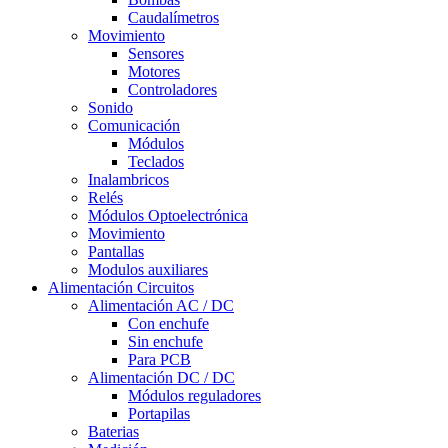
Caudalímetros
Movimiento
Sensores
Motores
Controladores
Sonido
Comunicación
Módulos
Teclados
Inalambricos
Relés
Módulos Optoelectrónica
Movimiento
Pantallas
Modulos auxiliares
Alimentación Circuitos
Alimentación AC / DC
Con enchufe
Sin enchufe
Para PCB
Alimentación DC / DC
Módulos reguladores
Portapilas
Baterias