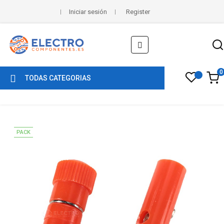
Iniciar sesión
Register
Navegación
☰
de
palanca
0
TODAS CATEGORIAS
PACK