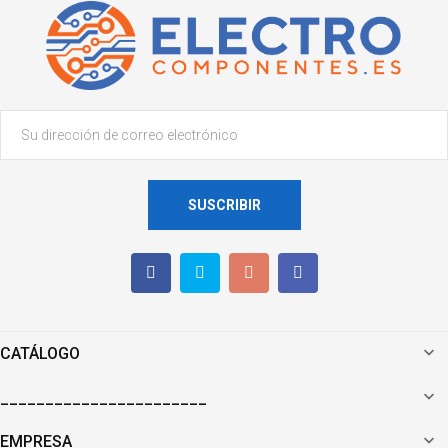
SUSCRIBIR

CATÁLOGO

_______________________

EMPRESA