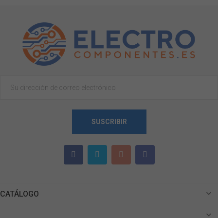
SUSCRIBIR

CATÁLOGO

_______________________