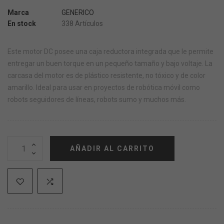
Marca
GENERICO
En stock
338 Artículos
Este motor DC posee una caja reductora integrada que le permite
entregar un buen torque en un pequeño tamaño y bajo voltaje. La
carcasa del motor es de plástico resistente, no tóxico y de color
amarillo. Ideal para usar en proyectos de robótica móvil como
robots seguidores de líneas, robots sumo y muchos más.
AÑADIR AL CARRITO