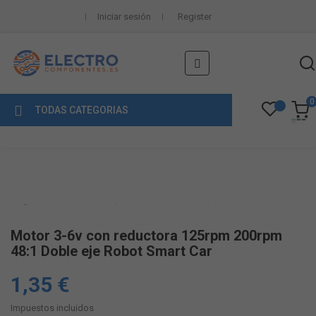
Iniciar sesión
Register
Navegación
☰
de
palanca
0
TODAS CATEGORIAS
Motor 3-6v con reductora 125rpm 200rpm
48:1 Doble eje Robot Smart Car
1,35 €
Impuestos incluidos