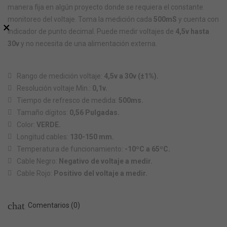
manera fija en algún proyecto donde se requiera el constante
monitoreo del voltaje. Toma la medición cada
500mS
y cuenta con
×
indicador de punto decimal. Puede medir voltajes de
4,5v hasta
30v
y no necesita de una alimentación externa.
Rango de medición voltaje:
4,5v a 30v (±1%).
Resolución voltaje Min.:
0,1v.
Tiempo de refresco de medida:
500ms.
Tamaño dígitos:
0,56 Pulgadas.
Color:
VERDE.
Longitud cables:
130-150 mm.
Temperatura de funcionamiento:
-10ºC a 65ºC.
Cable Negro:
Negativo de voltaje a medir.
Cable Rojo:
Positivo del voltaje a medir.
chat
Comentarios (0)