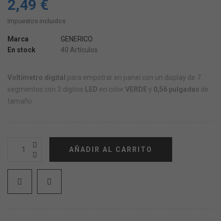
2,49 €
Impuestos incluidos
Marca
GENERICO
En stock
40 Artículos
Voltímetro digital
para empotrar en panel con un display de 7
segmentos con 3 dígitos
LED
en color
VERDE
y
0,56 pulgadas
de
tamaño.
AÑADIR AL CARRITO