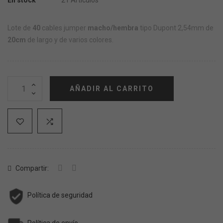
En stock
21 Artículos
Lote de
40
cables jumper
macho/hembra
tipo Dupont 2,54mm de
20cm
de largo y de varios colores.
AÑADIR AL CARRITO
Compartir:
Política de seguridad