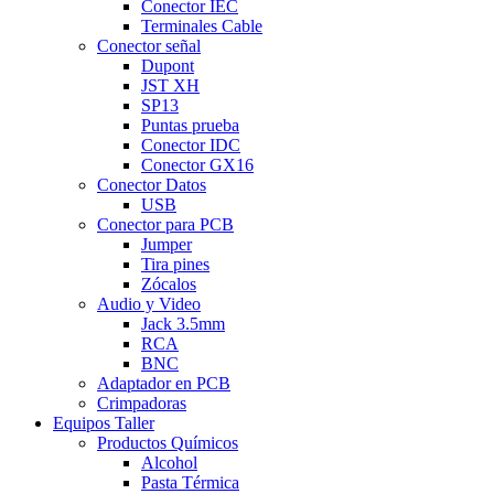
Conector IEC
Terminales Cable
Conector señal
Dupont
JST XH
SP13
Puntas prueba
Conector IDC
Conector GX16
Conector Datos
USB
Conector para PCB
Jumper
Tira pines
Zócalos
Audio y Video
Jack 3.5mm
RCA
BNC
Adaptador en PCB
Crimpadoras
Equipos Taller
Productos Químicos
Alcohol
Pasta Térmica