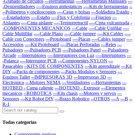
-Grabado de circuitos
---Herramientas
----Herramientas Manuales
---
-Destornilladores
----Equipos antiestaticos
----Kits de herramientas
--
--Polimetros y osciloscopios
----Cajas y bolsas
---Soldadura Estaño
-
---Estañadores
----Estaño
----Flux y Colofonia
---Fijacion
---
Aislantes
----Cinta aislante
----Termorretractil
----Cinta vulcanizada
-
-COMPONENTES MECANICOS
---Cable
----Cable Unifilar
----
Cable Multifilar
----Cable Plano
----Cable jumper
----Kit Cables
----
Cable con Conectores
---Protoboard
----Placas
----Cables jumper
----
Accesorios
----Kit Protoboard
----Placas Perforadas
---Reles
---
Pulsadores
----Pulsadores PCB
----Pulsadores Panel
----Pulsadores
Arcade
---Interruptores
----Interruptores con Luz
----Interruptores
---
-Palanca
----Interruptor PCB
---Componentes NYLON
---
Pasacables
--KITS DE COMPONENTES
---Kits aprendizaje
---Kit
DIY
---Packs de componentes
---Packs Modulos y Sensores
---
Equipos Taller
--IMPRESORAS 3D
---Impresoras 3D
---
Electronica
---Motores NEMA
---Ventiladores
---Herramientas
---
HOTBED - Cama caliente
---HOTEND - Extrusor
---Elementos
mecanicos
--ROBOTICA
---Kits chasis
---Motores y servos
---
Sensores
---Kit Robot DIY
---Brazo Robotico
--OTROS
---A
---B
--
R-1
Todas categorias
Componentes pasivos