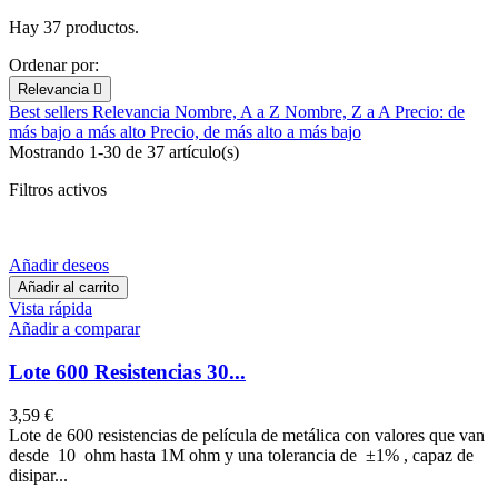
Hay 37 productos.
Ordenar por:
Relevancia

Best sellers
Relevancia
Nombre, A a Z
Nombre, Z a A
Precio: de
más bajo a más alto
Precio, de más alto a más bajo
Mostrando 1-30 de 37 artículo(s)
Filtros activos
Añadir deseos
Añadir al carrito
Vista rápida
Añadir a comparar
Lote 600 Resistencias 30...
3,59 €
Lote de 600 resistencias de película de metálica con valores que van
desde 10 ohm hasta 1M ohm y una tolerancia de ±1% , capaz de
disipar...