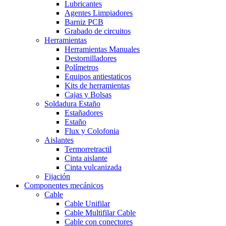
Lubricantes
Agentes Limpiadores
Barniz PCB
Grabado de circuitos
Herramientas
Herramientas Manuales
Destornilladores
Polímetros
Equipos antiestaticos
Kits de herramientas
Cajas y Bolsas
Soldadura Estaño
Estañadores
Estaño
Flux y Colofonia
Aislantes
Termorretractil
Cinta aislante
Cinta vulcanizada
Fijación
Componentes mecánicos
Cable
Cable Unifilar
Cable Multifilar
Cable
Cable con conectores