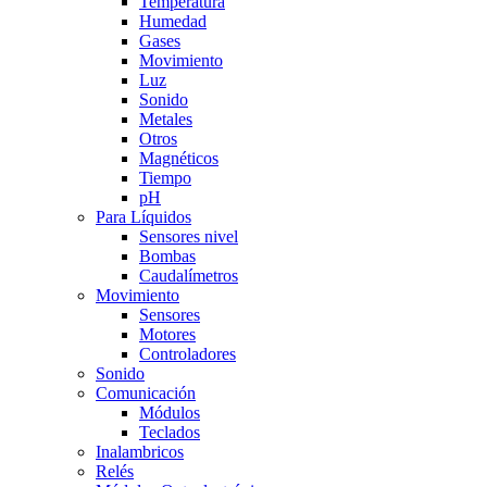
Temperatura
Humedad
Gases
Movimiento
Luz
Sonido
Metales
Otros
Magnéticos
Tiempo
pH
Para Líquidos
Sensores nivel
Bombas
Caudalímetros
Movimiento
Sensores
Motores
Controladores
Sonido
Comunicación
Módulos
Teclados
Inalambricos
Relés