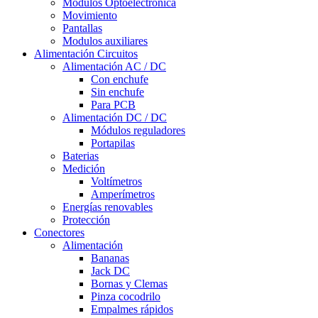
Módulos Optoelectrónica
Movimiento
Pantallas
Modulos auxiliares
Alimentación Circuitos
Alimentación AC / DC
Con enchufe
Sin enchufe
Para PCB
Alimentación DC / DC
Módulos reguladores
Portapilas
Baterias
Medición
Voltímetros
Amperímetros
Energías renovables
Protección
Conectores
Alimentación
Bananas
Jack DC
Bornas y Clemas
Pinza cocodrilo
Empalmes rápidos