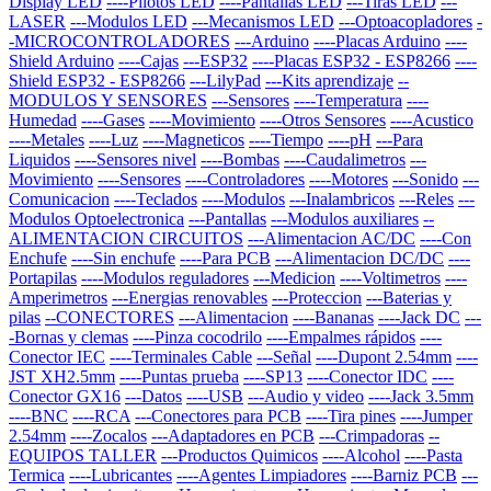
Display LED
----Pilotos LED
----Pantallas LED
---Tiras LED
---
LASER
---Modulos LED
---Mecanismos LED
---Optoacopladores
-
-MICROCONTROLADORES
---Arduino
----Placas Arduino
----
Shield Arduino
----Cajas
---ESP32
----Placas ESP32 - ESP8266
----
Shield ESP32 - ESP8266
---LilyPad
---Kits aprendizaje
--
MODULOS Y SENSORES
---Sensores
----Temperatura
----
Humedad
----Gases
----Movimiento
----Otros Sensores
----Acustico
----Metales
----Luz
----Magneticos
----Tiempo
----pH
---Para
Liquidos
----Sensores nivel
----Bombas
----Caudalimetros
---
Movimiento
----Sensores
----Controladores
----Motores
---Sonido
---
Comunicacion
----Teclados
----Modulos
---Inalambricos
---Reles
---
Modulos Optoelectronica
---Pantallas
---Modulos auxiliares
--
ALIMENTACION CIRCUITOS
---Alimentacion AC/DC
----Con
Enchufe
----Sin enchufe
----Para PCB
---Alimentacion DC/DC
----
Portapilas
----Modulos reguladores
---Medicion
----Voltimetros
----
Amperimetros
---Energias renovables
---Proteccion
---Baterias y
pilas
--CONECTORES
---Alimentacion
----Bananas
----Jack DC
---
-Bornas y clemas
----Pinza cocodrilo
----Empalmes rápidos
----
Conector IEC
----Terminales Cable
---Señal
----Dupont 2.54mm
----
JST XH2.5mm
----Puntas prueba
----SP13
----Conector IDC
----
Conector GX16
---Datos
----USB
---Audio y video
----Jack 3.5mm
----BNC
----RCA
---Conectores para PCB
----Tira pines
----Jumper
2.54mm
----Zocalos
---Adaptadores en PCB
---Crimpadoras
--
EQUIPOS TALLER
---Productos Quimicos
----Alcohol
----Pasta
Termica
----Lubricantes
----Agentes Limpiadores
----Barniz PCB
---