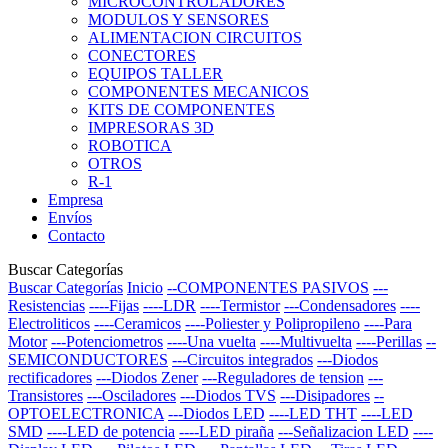
MICROCONTROLADORES
MODULOS Y SENSORES
ALIMENTACION CIRCUITOS
CONECTORES
EQUIPOS TALLER
COMPONENTES MECANICOS
KITS DE COMPONENTES
IMPRESORAS 3D
ROBOTICA
OTROS
R-1
Empresa
Envíos
Contacto
Buscar Categorías
Buscar Categorías
Inicio
--COMPONENTES PASIVOS
---
Resistencias
----Fijas
----LDR
----Termistor
---Condensadores
----
Electroliticos
----Ceramicos
----Poliester y Polipropileno
----Para
Motor
---Potenciometros
----Una vuelta
----Multivuelta
----Perillas
--
SEMICONDUCTORES
---Circuitos integrados
---Diodos
rectificadores
---Diodos Zener
---Reguladores de tension
---
Transistores
---Osciladores
---Diodos TVS
---Disipadores
--
OPTOELECTRONICA
---Diodos LED
----LED THT
----LED
SMD
----LED de potencia
----LED piraña
---Señalizacion LED
----