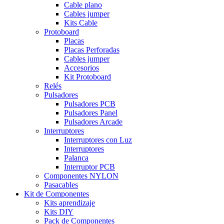
Cable plano
Cables jumper
Kits Cable
Protoboard
Placas
Placas Perforadas
Cables jumper
Accesorios
Kit Protoboard
Relés
Pulsadores
Pulsadores PCB
Pulsadores Panel
Pulsadores Arcade
Interruptores
Interruptores con Luz
Interruptores
Palanca
Interruptor PCB
Componentes NYLON
Pasacables
Kit de Componentes
Kits aprendizaje
Kits DIY
Pack de Componentes