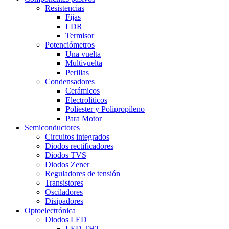
Resistencias
Fijas
LDR
Termisor
Potenciómetros
Una vuelta
Multivuelta
Perillas
Condensadores
Cerámicos
Electroliticos
Poliester y Polipropileno
Para Motor
Semiconductores
Circuitos integrados
Diodos rectificadores
Diodos TVS
Diodos Zener
Reguladores de tensión
Transistores
Osciladores
Disipadores
Optoelectrónica
Diodos LED
LED THT