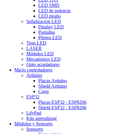
LED SMD
LED de potencia
LED piraña
Señalizacion LED
Display LED
Pantallas
Pilotos LED
Tiras LED
LASER
Módulos LED
Mecanismos LED
Opto acopladores
Micro controladores
Arduino
Placas Arduino
Shield Arduino
Cajas
ESP32
Placas ESP32 - ESP8266
Shield ESP32 - ESP8266
LilyPad
Kits aprendizaje
Módulos y Sensores
Sensores