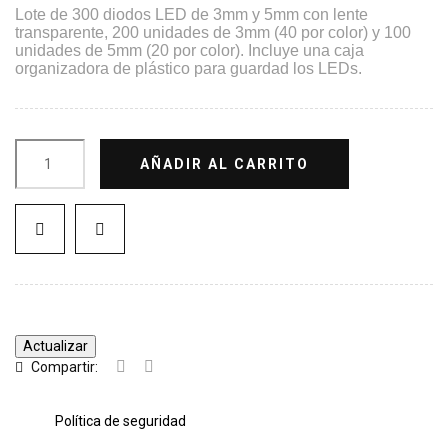
Lote de 300 diodos
LED de 3mm y 5mm con lente
transparente, 200 unidades de 3mm (40 por color) y 100
unidades de 5mm (20 por color). Incluye una caja
organizadora de plástico para guardad los LEDs.
AÑADIR AL CARRITO
Compartir:
Política de seguridad