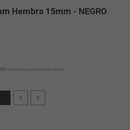
mm Hembra 15mm - NEGRO
GRO
con tuercas para sujetar cables.