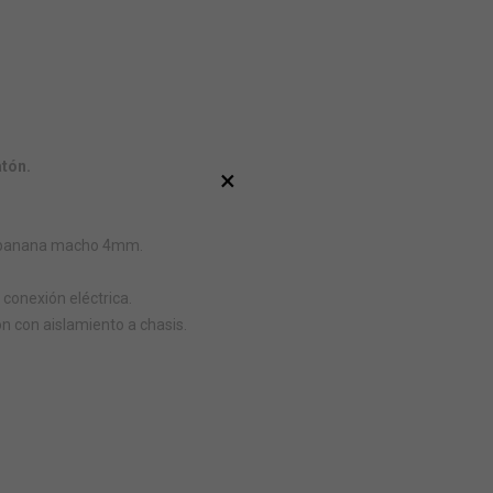
atón.
×
de banana macho 4mm.
 conexión eléctrica.
n con aislamiento a chasis.