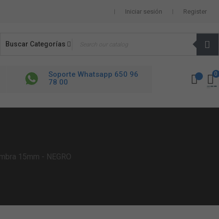
Iniciar sesión
Register
Buscar Categorías
Soporte Whatsapp 650 96
0
78 00
mbra 15mm - NEGRO