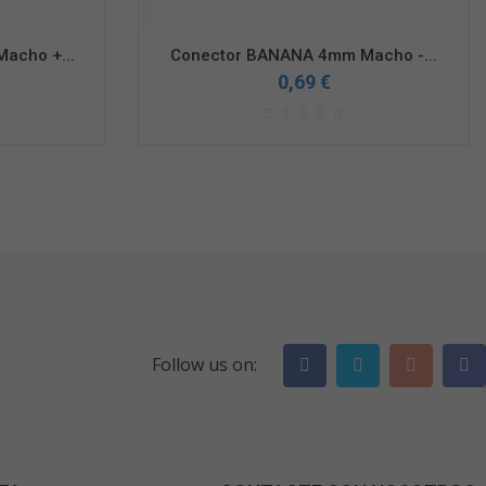
acho +...
Conector BANANA 4mm Macho -...
0,69 €
Follow us on: