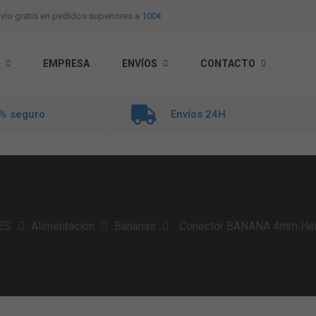
vío gratis en pedidos superiores a
100€
EMPRESA
ENVÍOS
CONTACTO
% seguro
Envíos 24H
ES
Alimentacion
Bananas
Conector BANANA 4mm He