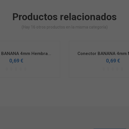
Productos relacionados
(Hay 16 otros productos en la misma categoría)
r BANANA 4mm Hembra...
Conector BANANA 4mm M
0,69 €
0,69 €