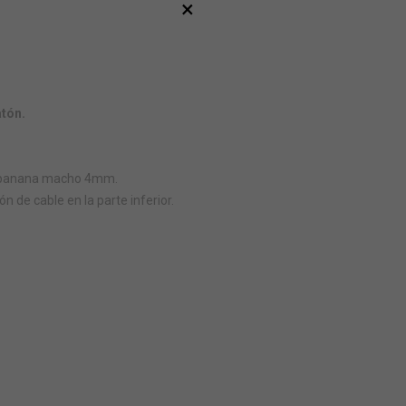
×
atón.
de banana macho 4mm.
 de cable en la parte inferior.