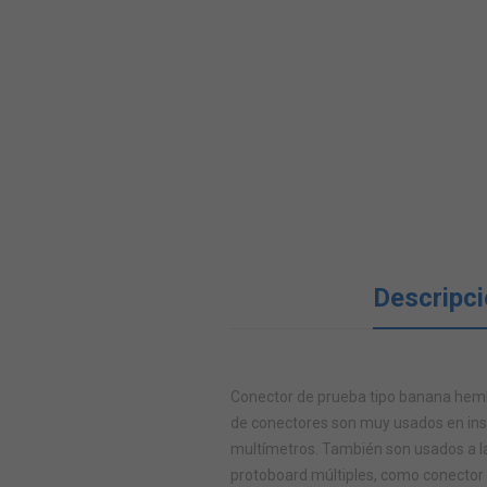
Descripc
Conector de prueba tipo banana hemb
de conectores son muy usados en ins
multímetros. También son usados a la
protoboard múltiples, como conector 