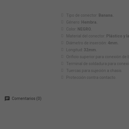
Tipo de conector:
Banana.
Género:
Hembra.
Color:
NEGRO.
Material del conector:
Plástico y l
Diámetro de inserción:
4mm.
Longitud:
32mm.
Orificio superior para conexión 
Terminal de soldadura para conexión
Tuercas para sujeción a chasis.
Protección contra contacto.
chat
Comentarios (0)