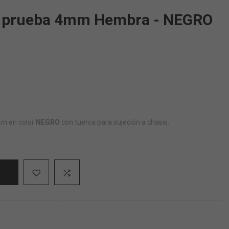
 prueba 4mm Hembra - NEGRO
m en color
NEGRO
con tuerca para sujeción a chasis.