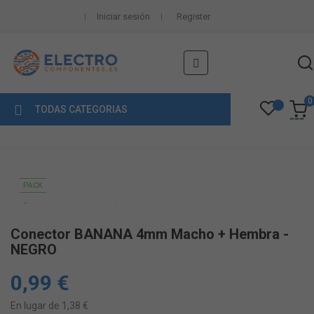
Iniciar sesión
Register
Navegación
☰
de
palanca
0
TODAS CATEGORIAS
PACK
Conector BANANA 4mm Macho + Hembra -
NEGRO
0,99 €
En lugar de 1,38 €