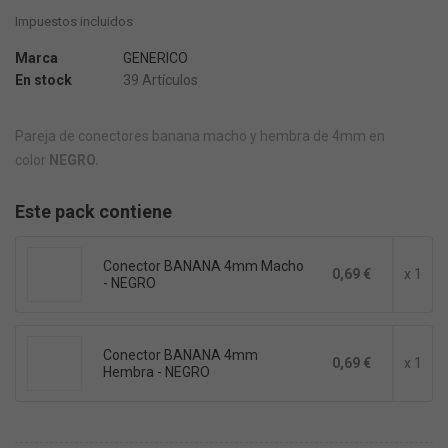
Impuestos incluidos
Marca
GENERICO
En stock
39 Artículos
Pareja de conectores banana macho y hembra de 4mm en
color
NEGRO.
Este pack contiene
Conector BANANA 4mm Macho
0,69 €
x 1
- NEGRO
Conector BANANA 4mm
0,69 €
x 1
Hembra - NEGRO