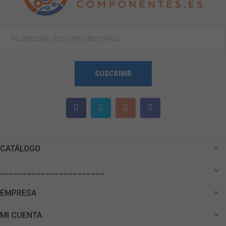
SUSCRIBIR

CATÁLOGO

_______________________

EMPRESA

MI CUENTA