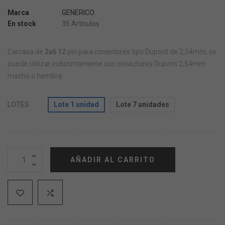
Marca
GENERICO
En stock
35 Artículos
Carcasa de
2x6 12
pin para conectores tipo Dupont de 2,54mm, se
puede utilizar indistintamente con conectores Dupont 2,54mm
macho o hembra.
LOTES
Lote 1 unidad
Lote 7 unidades
AÑADIR AL CARRITO