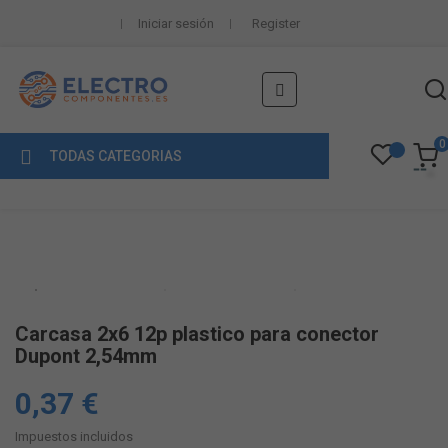
Iniciar sesión
Register
Navegación
☰
de
palanca
0
TODAS CATEGORIAS
Carcasa 2x6 12p plastico para conector
Dupont 2,54mm
0,37 €
Impuestos incluidos