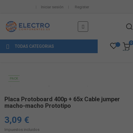
Iniciar sesión
Register
Navegación
☰
de
palanca
0
TODAS CATEGORIAS
PACK
Placa Protoboard 400p + 65x Cable jumper
macho-macho Prototipo
3,09 €
Impuestos incluidos