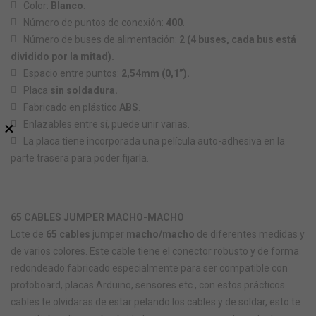
Color:
Blanco
.
Número de puntos de conexión:
400
.
Número de buses de alimentación:
2 (4 buses, cada bus está
dividido por la mitad).
Espacio entre puntos:
2,54mm (0,1”).
Placa
sin soldadura.
Fabricado en plástico
ABS
.
×
Enlazables entre sí, puede unir varias.
La placa tiene incorporada una película auto-adhesiva en la
parte trasera para poder fijarla.
65 CABLES JUMPER MACHO-MACHO
Lote de
65 cables
jumper
macho/macho
de diferentes medidas y
de varios colores. Este cable tiene el conector robusto y de forma
redondeado fabricado especialmente para ser compatible con
protoboard, placas Arduino, sensores etc., con estos prácticos
cables te olvidaras de estar pelando los cables y de soldar, esto te