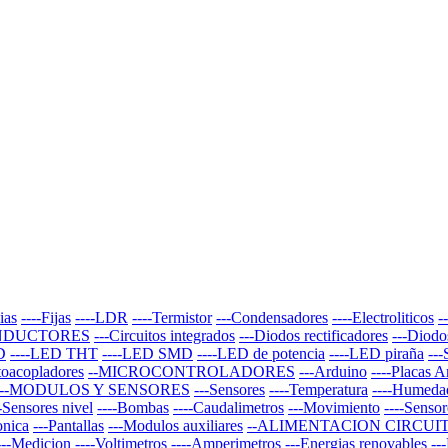
ias
----Fijas
----LDR
----Termistor
---Condensadores
----Electroliticos
-
NDUCTORES
---Circuitos integrados
---Diodos rectificadores
---Diodo
D
----LED THT
----LED SMD
----LED de potencia
----LED piraña
--
toacopladores
--MICROCONTROLADORES
---Arduino
----Placas 
--MODULOS Y SENSORES
---Sensores
----Temperatura
----Humeda
--Sensores nivel
----Bombas
----Caudalimetros
---Movimiento
----Sensor
onica
---Pantallas
---Modulos auxiliares
--ALIMENTACION CIRCUI
---Medicion
----Voltimetros
----Amperimetros
---Energias renovables
--