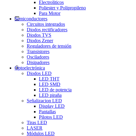
Electroliticos
Poliester y Polipropileno
Para Motor
Semiconductores
Circuitos integrados
Diodos rectificadores
Diodos TVS
Diodos Zener
Reguladores de tensión
Transistores
Osciladores
Disipadores
Optoelectrónica
Diodos LED
LED THT
LED SMD
LED de potencia
LED piraña
Señalizacion LED
Display LED
Pantallas
Pilotos LED
Tiras LED
LASER
Módulos LED