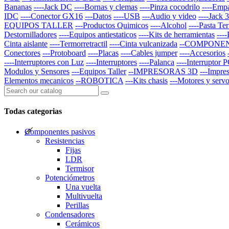
Bananas
----Jack DC
----Bornas y clemas
----Pinza cocodrilo
----Emp
IDC
----Conector GX16
---Datos
----USB
---Audio y video
----Jack
EQUIPOS TALLER
---Productos Quimicos
----Alcohol
----Pasta Te
Destornilladores
----Equipos antiestaticos
----Kits de herramientas
---
Cinta aislante
----Termorretractil
----Cinta vulcanizada
--COMPONE
Conectores
---Protoboard
----Placas
----Cables jumper
----Accesorios
----Interruptores con Luz
----Interruptores
----Palanca
----Interruptor 
Modulos y Sensores
---Equipos Taller
--IMPRESORAS 3D
---Impre
Elementos mecanicos
--ROBOTICA
---Kits chasis
---Motores y serv
Todas categorias
Componentes pasivos
Resistencias
Fijas
LDR
Termisor
Potenciómetros
Una vuelta
Multivuelta
Perillas
Condensadores
Cerámicos