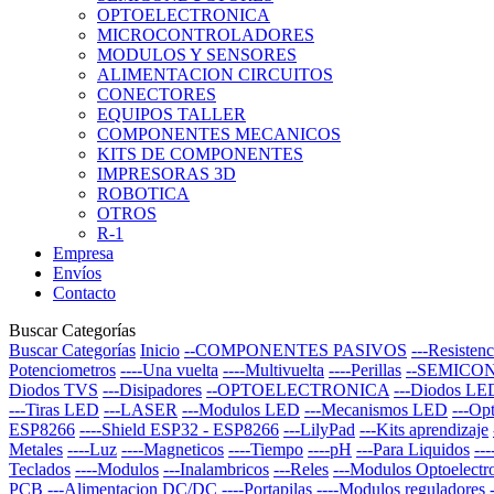
OPTOELECTRONICA
MICROCONTROLADORES
MODULOS Y SENSORES
ALIMENTACION CIRCUITOS
CONECTORES
EQUIPOS TALLER
COMPONENTES MECANICOS
KITS DE COMPONENTES
IMPRESORAS 3D
ROBOTICA
OTROS
R-1
Empresa
Envíos
Contacto
Buscar Categorías
Buscar Categorías
Inicio
--COMPONENTES PASIVOS
---Resistenc
Potenciometros
----Una vuelta
----Multivuelta
----Perillas
--SEMICO
Diodos TVS
---Disipadores
--OPTOELECTRONICA
---Diodos LE
---Tiras LED
---LASER
---Modulos LED
---Mecanismos LED
---Op
ESP8266
----Shield ESP32 - ESP8266
---LilyPad
---Kits aprendizaje
Metales
----Luz
----Magneticos
----Tiempo
----pH
---Para Liquidos
--
Teclados
----Modulos
---Inalambricos
---Reles
---Modulos Optoelectr
PCB
---Alimentacion DC/DC
----Portapilas
----Modulos reguladores