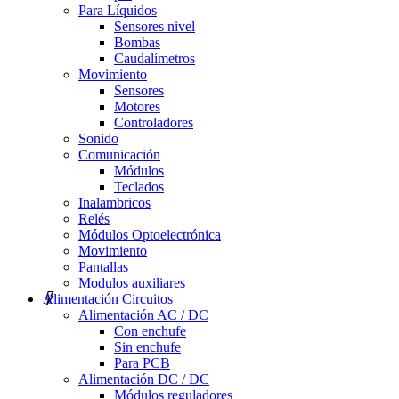
Para Líquidos
Sensores nivel
Bombas
Caudalímetros
Movimiento
Sensores
Motores
Controladores
Sonido
Comunicación
Módulos
Teclados
Inalambricos
Relés
Módulos Optoelectrónica
Movimiento
Pantallas
Modulos auxiliares
Alimentación Circuitos
Alimentación AC / DC
Con enchufe
Sin enchufe
Para PCB
Alimentación DC / DC
Módulos reguladores