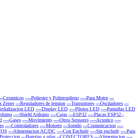
---Ceramicos
----Poliester y Polipropileno
----Para Motor
---
s Zener
---Reguladores de tension
---Transistores
---Osciladores
---
-Señalizacion LED
----Display LED
----Pilotos LED
----Pantallas LED
Arduino
----Shield Arduino
----Cajas
---ESP32
----Placas ESP32 -
d
----Gases
----Movimiento
----Otros Sensores
----Acustico
----
es
----Controladores
----Motores
---Sonido
---Comunicacion
----
TOS
---Alimentacion AC/DC
----Con Enchufe
----Sin enchufe
----Para
-Proteccion
---Baterias y pilas
--CONECTORES
---Alimentacion
----