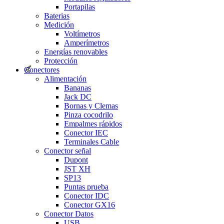
Portapilas
Baterias
Medición
Voltímetros
Amperímetros
Energías renovables
Protección
Conectores
Alimentación
Bananas
Jack DC
Bornas y Clemas
Pinza cocodrilo
Empalmes rápidos
Conector IEC
Terminales Cable
Conector señal
Dupont
JST XH
SP13
Puntas prueba
Conector IDC
Conector GX16
Conector Datos
USB