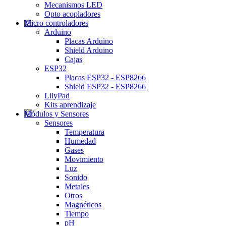
Mecanismos LED
Opto acopladores
Micro controladores
Arduino
Placas Arduino
Shield Arduino
Cajas
ESP32
Placas ESP32 - ESP8266
Shield ESP32 - ESP8266
LilyPad
Kits aprendizaje
Módulos y Sensores
Sensores
Temperatura
Humedad
Gases
Movimiento
Luz
Sonido
Metales
Otros
Magnéticos
Tiempo
pH