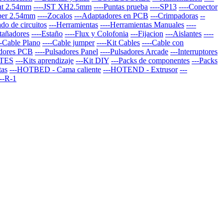
nt 2.54mm
----JST XH2.5mm
----Puntas prueba
----SP13
----Conector
per 2.54mm
----Zocalos
---Adaptadores en PCB
---Crimpadoras
--
do de circuitos
---Herramientas
----Herramientas Manuales
----
stañadores
----Estaño
----Flux y Colofonia
---Fijacion
---Aislantes
----
--Cable Plano
----Cable jumper
----Kit Cables
----Cable con
adores PCB
----Pulsadores Panel
----Pulsadores Arcade
---Interruptores
TES
---Kits aprendizaje
---Kit DIY
---Packs de componentes
---Packs
tas
---HOTBED - Cama caliente
---HOTEND - Extrusor
---
--R-1