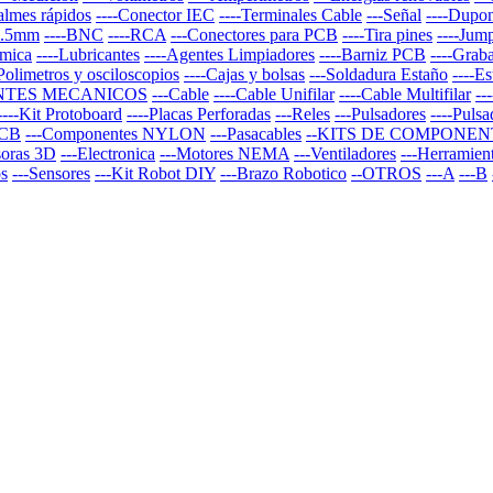
almes rápidos
----Conector IEC
----Terminales Cable
---Señal
----Dupo
 3.5mm
----BNC
----RCA
---Conectores para PCB
----Tira pines
----Jum
rmica
----Lubricantes
----Agentes Limpiadores
----Barniz PCB
----Graba
-Polimetros y osciloscopios
----Cajas y bolsas
---Soldadura Estaño
----E
NTES MECANICOS
---Cable
----Cable Unifilar
----Cable Multifilar
--
----Kit Protoboard
----Placas Perforadas
---Reles
---Pulsadores
----Puls
PCB
---Componentes NYLON
---Pasacables
--KITS DE COMPONEN
soras 3D
---Electronica
---Motores NEMA
---Ventiladores
---Herramien
os
---Sensores
---Kit Robot DIY
---Brazo Robotico
--OTROS
---A
---B