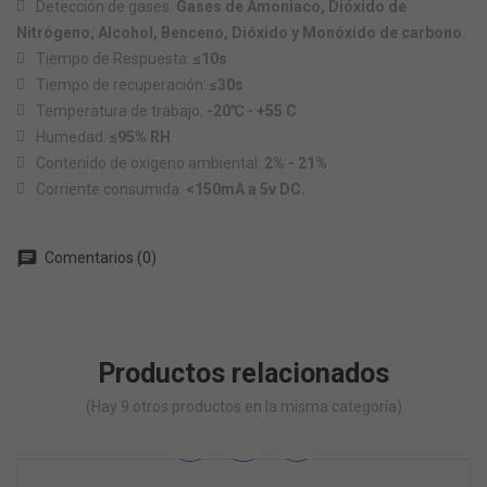
Detección de gases:
Gases de Amoniaco, Dióxido de
Nitrógeno, Alcohol, Benceno, Dióxido y Monóxido de carbono.
Tiempo de Respuesta:
≤10s
Tiempo de recuperación:
≤30s
Temperatura de trabajo:
-20
℃
- +55 C
Humedad:
≤95% RH
Contenido de oxigeno ambiental:
2% - 21%
Corriente consumida:
<150mA a 5v DC.
chat
Comentarios (0)
Productos relacionados
(Hay 9 otros productos en la misma categoría)