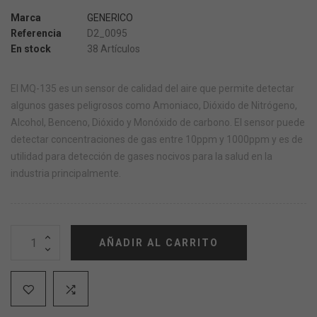
Marca
GENERICO
Referencia
D2_0095
En stock
38 Artículos
El MQ-135 es un sensor de calidad del aire que permite detectar
algunos gases peligrosos como Amoniaco, Dióxido de Nitrógeno,
Alcohol, Benceno, Dióxido y Monóxido de carbono. El sensor puede
detectar concentraciones de gas entre 10ppm y 1000ppm y es de
utilidad para detección de gases nocivos para la salud en la
industria principalmente.
AÑADIR AL CARRITO