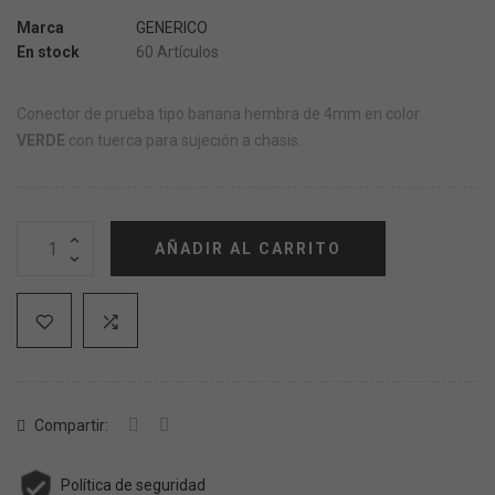
Marca
GENERICO
En stock
60 Artículos
Conector de prueba tipo banana hembra de 4mm en color
VERDE
con tuerca para sujeción a chasis.
AÑADIR AL CARRITO
Compartir:
Política de seguridad