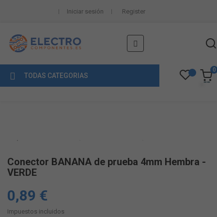
Iniciar sesión
Register
Navegación
☰
de
palanca
0
TODAS CATEGORIAS
Conector BANANA de prueba 4mm Hembra -
VERDE
0,89 €
Impuestos incluidos