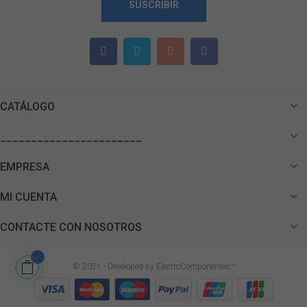
SUSCRIBIR

CATÁLOGO

_______________________

EMPRESA

MI CUENTA

CONTACTE CON NOSOTROS
© 2021 - Developed by ElectroComponentes™