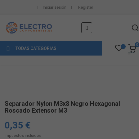
Iniciar sesión
Register
Navegación
☰
de
palanca
0
TODAS CATEGORIAS
Separador Nylon M3x8 Negro Hexagonal
Roscado Extensor M3
0,35 €
Impuestos incluidos