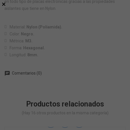
en todo tipo de placas electrónicas gracias a las propiedades
×
aislantes que tiene en Nylon.
Material:
Nylon (Poliamida).
Color:
Negro.
Métrica:
M3.
Forma:
Hexagonal.
Longitud:
8mm.
chat
Comentarios (0)
Productos relacionados
(Hay 16 otros productos en la misma categoría)