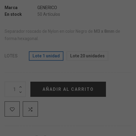
Marca
GENERICO
En stock
50 Artículos
Separador roscado de Nylon en color Negro de
M3 x 8mm
de
forma hexagonal.
LOTES
Lote 1 unidad
Lote 20 unidades
AÑADIR AL CARRITO