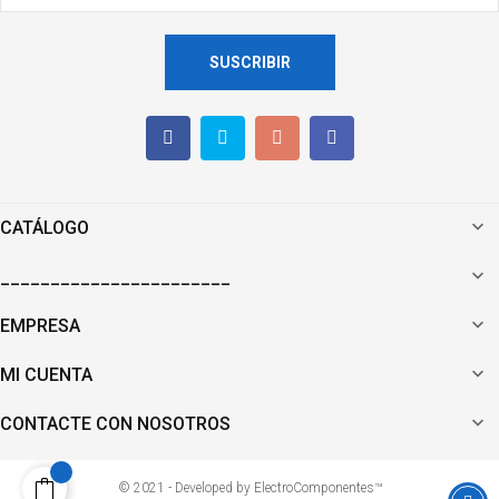
SUSCRIBIR

CATÁLOGO

_______________________

EMPRESA

MI CUENTA

CONTACTE CON NOSOTROS
© 2021 - Developed by ElectroComponentes™