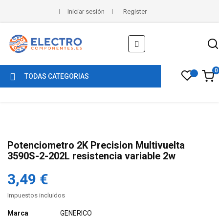
Iniciar sesión
Register
Navegación
☰
de
palanca
0
TODAS CATEGORIAS
Potenciometro 2K Precision Multivuelta
3590S-2-202L resistencia variable 2w
3,49 €
Impuestos incluidos
Marca
GENERICO