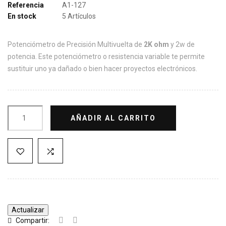
Referencia
A1-127
En stock
5 Artículos
Potenciómetro de Precisión Multivuelta de
2K ohm
y 2w de
potencia. Este potenciómetro o resistencia variable te permite
sustituir uno ya dañado o bien hacer proyectos electrónicos.
AÑADIR AL CARRITO
Compartir: