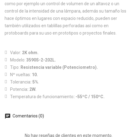
como por ejemplo un control de volumen de un altavoz o un
control de la intensidad de una lámpara, además su tamaño los
hace óptimos en lugares con espacio reducido, pueden ser
también utilizados en tablillas perforadas así como en
protoboards para su uso en prototipos o proyectos finales.
Valor:
2K ohm.
Modelo:
3590S-2-202L.
Tipo:
Resistencia variable (Potenciometro).
Nº vueltas:
10.
Tolerancia
: 5%
.
Potencia
: 2W.
Temperatura de funcionamiento
: -55ºC / 150ºC.
chat
Comentarios (0)
No hay reseñas de clientes en este momento.